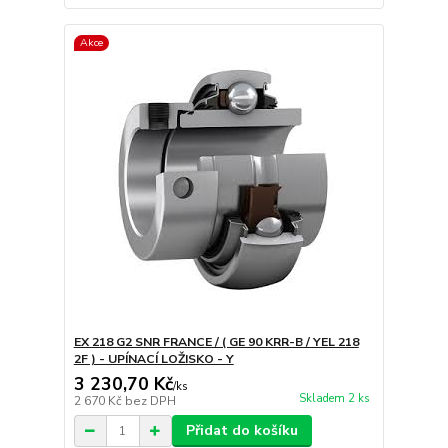
Akce
EX 218 G2 SNR FRANCE / ( GE 90 KRR-B / YEL 218
2F ) - UPÍNACÍ LOŽISKO - Y
3 230,70 Kč
/
ks
Skladem 2 ks
2 670 Kč
bez DPH
Přidat do košíku