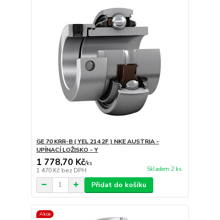
GE 70 KRR-B ( YEL 214 2F ) NKE AUSTRIA -
UPÍNACÍ LOŽISKO - Y
1 778,70 Kč
/
ks
Skladem 2 ks
1 470 Kč
bez DPH
Přidat do košíku
Akce