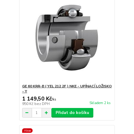
GE 60 KRR-B ( YEL 212 2F ) NKE - UPÍNACÍ LOŽISKO
- Y
1 149,50 Kč
/
ks
Skladem 2 ks
950 Kč
bez DPH
Přidat do košíku
Akce