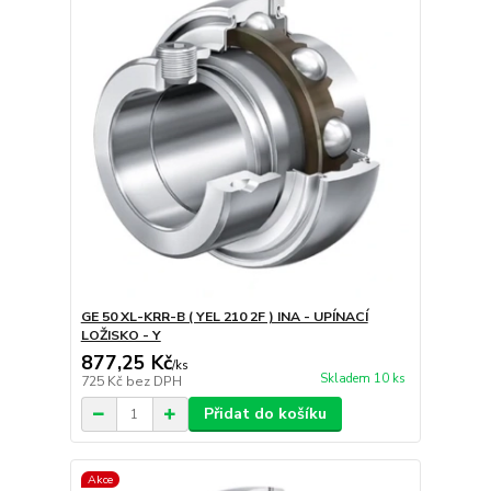
GE 50 XL-KRR-B ( YEL 210 2F ) INA - UPÍNACÍ
LOŽISKO - Y
877,25 Kč
/
ks
Skladem 10 ks
725 Kč
bez DPH
Přidat do košíku
Akce