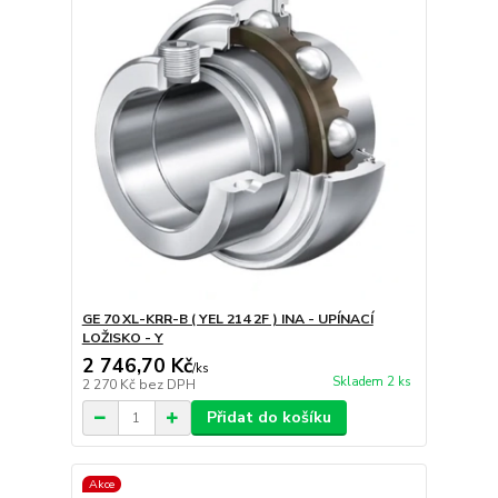
GE 70 XL-KRR-B ( YEL 214 2F ) INA - UPÍNACÍ
LOŽISKO - Y
2 746,70 Kč
/
ks
Skladem 2 ks
2 270 Kč
bez DPH
Přidat do košíku
Akce