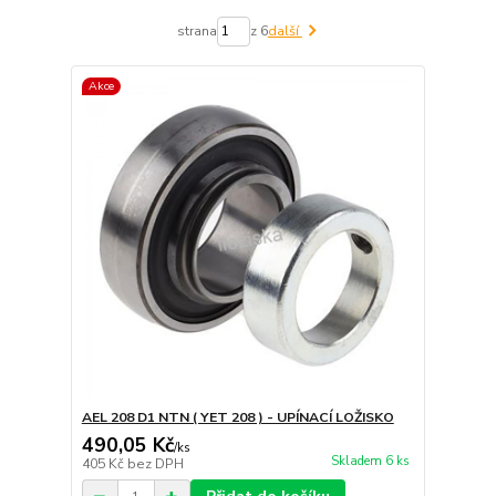
strana
z 6
další
Akce
AEL 208 D1 NTN ( YET 208 ) - UPÍNACÍ LOŽISKO
490,05 Kč
/
ks
Skladem 6 ks
405 Kč
bez DPH