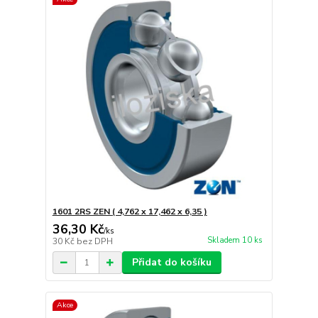
1601 2RS ZEN ( 4,762 x 17,462 x 6,35 )
36,30 Kč
/
ks
Skladem 10 ks
30 Kč
bez DPH
Přidat do košíku
Akce