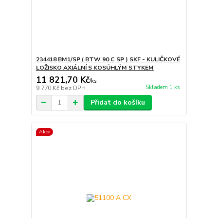
234418 BM1/SP ( BTW 90 C SP ) SKF - KULIČKOVÉ
LOŽISKO AXIÁLNÍ S KOSÚHLÝM STYKEM
11 821,70 Kč
/
ks
Skladem 1 ks
9 770 Kč
bez DPH
Přidat do košíku
Akce