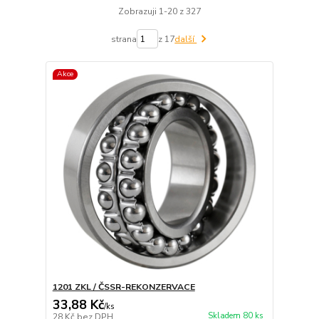
Zobrazuji 1-20 z 327
strana
z 17
další
Akce
1201 ZKL / ČSSR-REKONZERVACE
33,88 Kč
/
ks
Skladem 80 ks
28 Kč
bez DPH