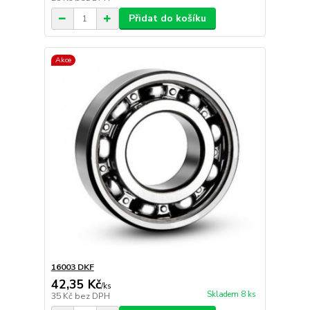
Přidat do košíku
Akce
16003 DKF
42,35 Kč
/
ks
Skladem 8 ks
35 Kč
bez DPH