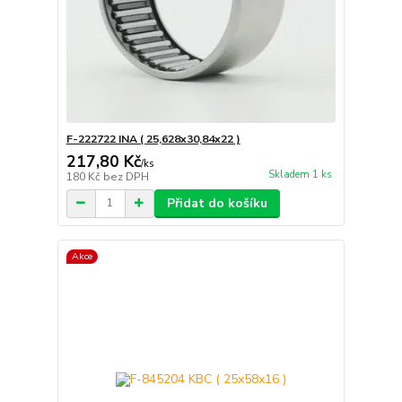
F-222722 INA ( 25,628x30,84x22 )
217,80 Kč
/
ks
Skladem 1 ks
180 Kč
bez DPH
Přidat do košíku
Akce