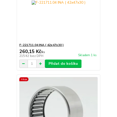
F-221711.04 INA ( 42x47x30 )
260,15 Kč
/
ks
Skladem 1 ks
215 Kč
bez DPH
Přidat do košíku
Akce