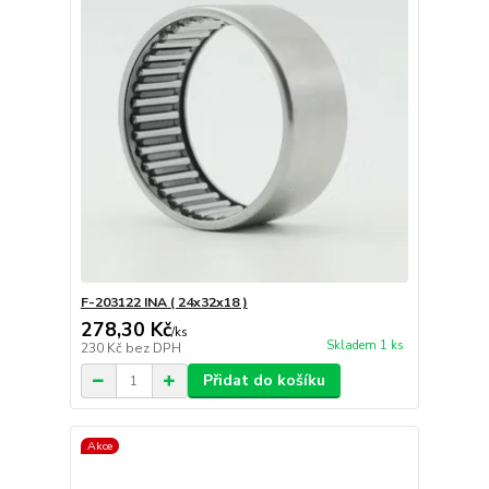
F-203122 INA ( 24x32x18 )
278,30 Kč
/
ks
Skladem 1 ks
230 Kč
bez DPH
Přidat do košíku
Akce