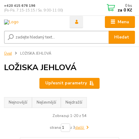
0
ks
+420 415 676 196
za
0 Kč
(Po-Pá, 7:15-15:15 / So, 9:00-11:00)
Menu
Hledat
Úvod
LOŽISKA JEHLOVÁ
LOŽISKA JEHLOVÁ
Upřesnit parametry
Nejnovější
Nejlevnější
Nejdražší
Zobrazuji 1-20 z 54
strana
z 3
další