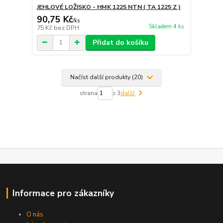
JEHLOVÉ LOŽISKO - HMK 1225 NTN ( TA 1225 Z )
90,75 Kč
/
ks
Skladem 4 ks
75 Kč
bez DPH
Přidat do košíku
Načíst další produkty (20)
strana
z 3
další
Informace pro zákazníky
O nás