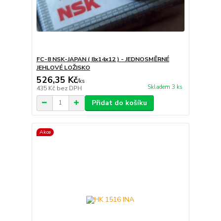
FC-8 NSK-JAPAN ( 8x14x12 ) - JEDNOSMĚRNÉ
JEHLOVÉ LOŽISKO
526,35 Kč
/
ks
Skladem 3 ks
435 Kč
bez DPH
Přidat do košíku
Akce