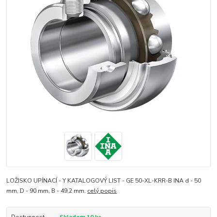
LOŽISKO UPÍNACÍ - Y KATALOGOVÝ LIST - GE 50-XL-KRR-B INA d - 50
mm, D - 90 mm, B - 49,2 mm.
celý popis
Dostupnost
Skladem 10 ks