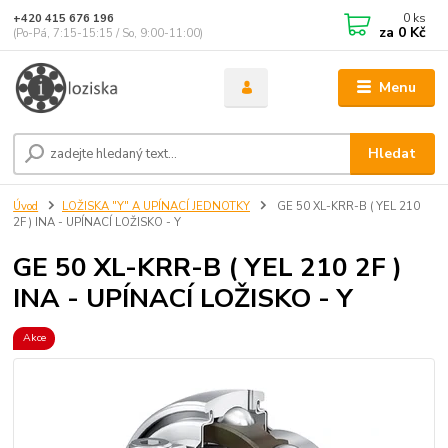
0
ks
+420 415 676 196
za
0 Kč
(Po-Pá, 7:15-15:15 / So, 9:00-11:00)
Menu
Hledat
Úvod
LOŽISKA "Y" A UPÍNACÍ JEDNOTKY
GE 50 XL-KRR-B ( YEL 210
2F ) INA - UPÍNACÍ LOŽISKO - Y
GE 50 XL-KRR-B ( YEL 210 2F )
INA - UPÍNACÍ LOŽISKO - Y
Akce