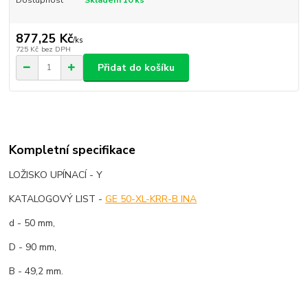
877,25 Kč
/
ks
725 Kč
bez DPH
Přidat do košíku
Kompletní specifikace
LOŽISKO UPÍNACÍ - Y
KATALOGOVÝ LIST -
GE 50-XL-KRR-B INA
d - 50 mm,
D - 90 mm,
B - 49,2 mm.