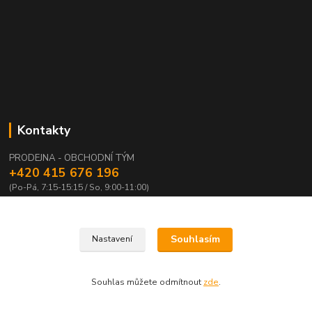
Kontakty
PRODEJNA - OBCHODNÍ TÝM
+420 415 676 196
(Po-Pá, 7:15-15:15 / So, 9:00-11:00)
info@waloza.cz
Souhlasím
Nastavení
Souhlas můžete odmítnout
zde
.
Vytvořeno na
Eshop-rychle.cz