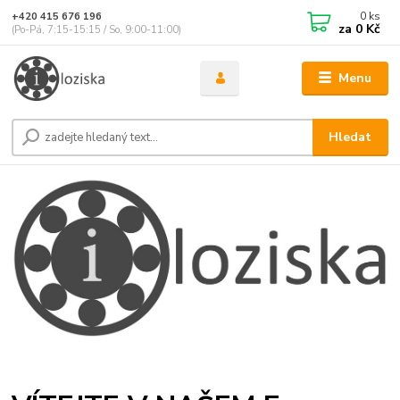
0
ks
+420 415 676 196
za
0 Kč
(Po-Pá, 7:15-15:15 / So, 9:00-11:00)
Menu
Hledat