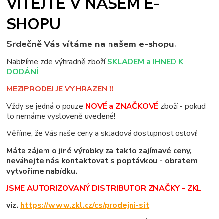
VÍTEJTE V NAŠEM E-
SHOPU
Srdečně Vás vítáme na našem e-shopu.
Nabízíme zde výhradně zboží
SKLADEM a IHNED K
DODÁNÍ
MEZIPRODEJ JE VYHRAZEN !!
Vždy se jedná o pouze
NOVÉ a ZNAČKOVÉ
zboží - pokud
to nemáme vysloveně uvedené!
Věříme, že Vás naše ceny a skladová dostupnost osloví!
Máte zájem o jiné výrobky za takto zajímavé ceny,
neváhejte nás kontaktovat s poptávkou - obratem
vytvoříme nabídku.
JSME AUTORIZOVANÝ DISTRIBUTOR ZNAČKY - ZKL
viz.
https://www.zkl.cz/cs/prodejni-sit