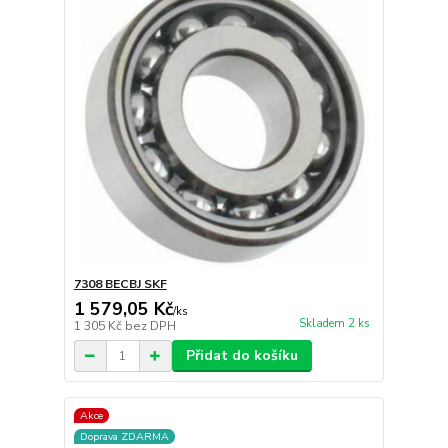
7308 BECBJ SKF
1 579,05 Kč
/
ks
Skladem 2 ks
1 305 Kč
bez DPH
Přidat do košíku
Akce
Doprava ZDARMA