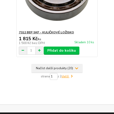
7312 BEP SKF - KULIČKOVÉ LOŽISKO
1 815 Kč
/
ks
Skladem 10 ks
1 500 Kč
bez DPH
Přidat do košíku
Načíst další produkty (20)
strana
z 2
další