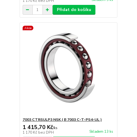
1 170 Kč
bez DPH
Přidat do košíku
Akce
7003 CTRSULP3 NSK ( B 7003 C-T-PS4-UL )
1 415,70 Kč
/
ks
Skladem 13 ks
1 170 Kč
bez DPH