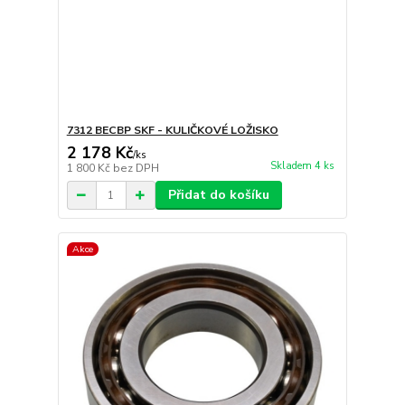
7312 BECBP SKF - KULIČKOVÉ LOŽISKO
2 178 Kč
/
ks
Skladem 4 ks
1 800 Kč
bez DPH
Přidat do košíku
Akce