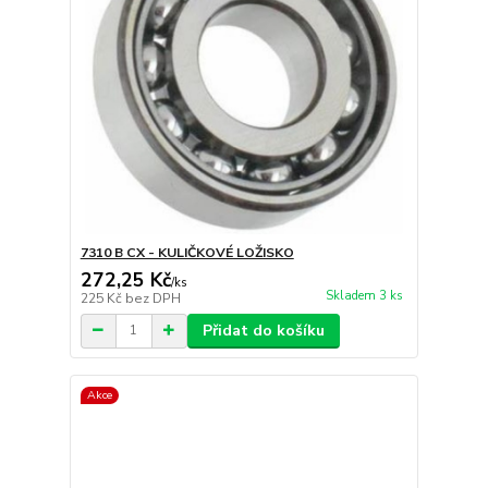
7310 B CX - KULIČKOVÉ LOŽISKO
272,25 Kč
/
ks
Skladem 3 ks
225 Kč
bez DPH
Přidat do košíku
Akce