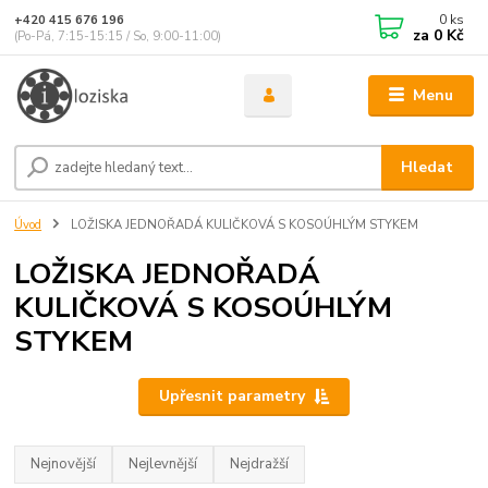
0
ks
+420 415 676 196
za
0 Kč
(Po-Pá, 7:15-15:15 / So, 9:00-11:00)
Menu
Hledat
Úvod
LOŽISKA JEDNOŘADÁ KULIČKOVÁ S KOSOÚHLÝM STYKEM
LOŽISKA JEDNOŘADÁ
KULIČKOVÁ S KOSOÚHLÝM
STYKEM
Upřesnit parametry
Nejnovější
Nejlevnější
Nejdražší