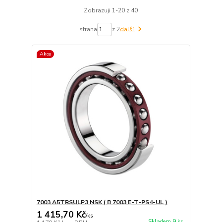
Zobrazuji 1-20 z 40
strana
z 2
další
Akce
7003 A5TRSULP3 NSK ( B 7003 E-T-PS4-UL )
1 415,70 Kč
/
ks
Skladem 9 ks