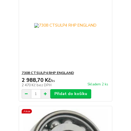
7308 CTSULP4 RHP ENGLAND
2 988,70 Kč
/
ks
Skladem 2 ks
2 470 Kč
bez DPH
Přidat do košíku
Akce