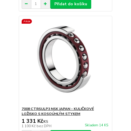
Přidat do košíku
Akce
7008 CTRSULP3 NSK JAPAN - KULIČKOVÉ
LOŽISKO S KOSOÚHLÝM STYKEM
1 331 Kč
/
KS
Skladem 14 KS
1 100 Kč
bez DPH