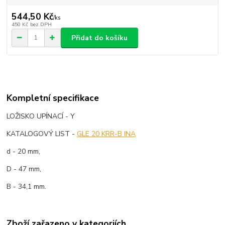
544,50 Kč
/
ks
450 Kč
bez DPH
Přidat do košíku
Kompletní specifikace
LOŽISKO UPÍNACÍ - Y
KATALOGOVÝ LIST -
GLE 20 KRR-B INA
d - 20 mm,
D - 47 mm,
B - 34,1 mm.
Zboží zařazeno v kategoriích