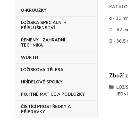
KATALOG
O-KROUŽKY
d - 30 m
LOŽISKA SPECIÁLNÍ +
PŘÍSLUŠENSTVÍ
D - 62 m
ŘEMENY - ZAHRADNÍ
B - 36,5
TECHNIKA
WÜRTH
LOŽISKOVÁ TĚLESA
Zboží 
HŘÍDELOVÉ SPOJKY
LOŽIS
JEDN
POJITNÉ MATICE A PODLOŽKY
ČISTÍCÍ PROSTŘEDKY A
PŘÍPRAVKY