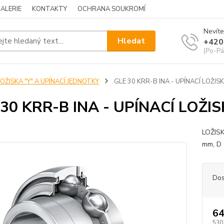
ALERIE
KONTAKTY
OCHRANA SOUKROMÍ
Nevíte
Hledat
+420
(Po-Pá
OŽISKA "Y" A UPÍNACÍ JEDNOTKY
GLE 30 KRR-B INA - UPÍNACÍ LOŽIS
30 KRR-B INA - UPÍNACÍ LOŽI
LOŽISK
mm, D 
Dos
64
530