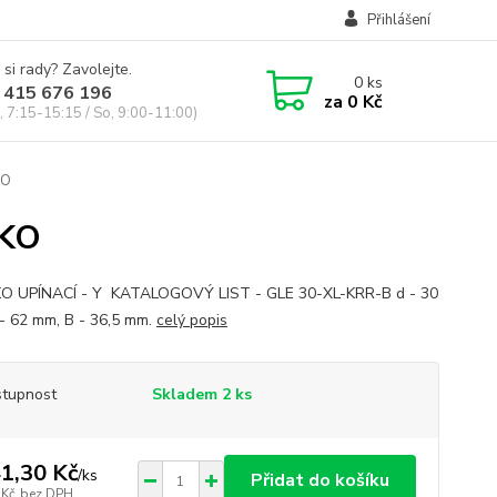
Přihlášení
 si rady? Zavolejte.
0
ks
 415 676 196
za
0 Kč
, 7:15-15:15 / So, 9:00-11:00)
KO
SKO
O UPÍNACÍ - Y KATALOGOVÝ LIST - GLE 30-XL-KRR-B d - 30
- 62 mm, B - 36,5 mm.
celý popis
tupnost
Skladem 2 ks
1,30 Kč
/
ks
Přidat do košíku
 Kč
bez DPH