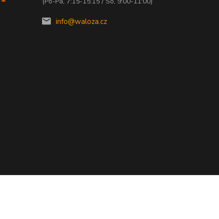
(Po-Pá, 7:15-15:15 / So, 9:00-11:00)
info@waloza.cz