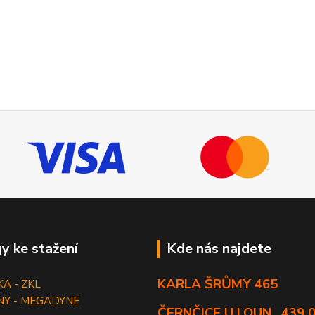
y ke stažení
Kde nás najdete
KARLA ŠRŮMY 465
KA - ZKL
NY - MEGADYNE
ČERNČICE U LOUN , 439 