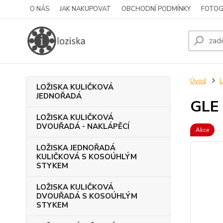
O NÁS
JAK NAKUPOVAT
OBCHODNÍ PODMÍNKY
FOTOG
Úvod
L
LOŽISKA KULIČKOVÁ
JEDNOŘADÁ
GLE 
LOŽISKA KULIČKOVÁ
DVOUŘADÁ - NAKLÁPĚCÍ
Akce
LOŽISKA JEDNOŘADÁ
KULIČKOVÁ S KOSOÚHLÝM
STYKEM
LOŽISKA KULIČKOVÁ
DVOUŘADÁ S KOSOÚHLÝM
STYKEM