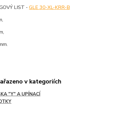
OVÝ LIST -
GLE 30-XL-KRR-B
m,
m,
 mm.
zařazeno v kategoriích
KA "Y" A UPÍNACÍ
OTKY