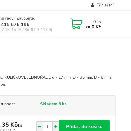
Přihlášení
 si rady? Zavolejte.
0
ks
 415 676 196
za
0 Kč
, 7:15-15:15 / So, 9:00-11:00)
O KULIČKOVÉ JEDNOŘADÉ d - 17 mm, D - 35 mm, B - 8 mm.
opis
tupnost
Skladem 8 ks
,35 Kč
/
ks
Přidat do košíku
Kč
bez DPH