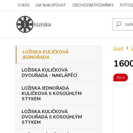
O NÁS
JAK NAKUPOVAT
OBCHODNÍ PODMÍNKY
FOTOG
Úvod
LOŽISKA KULIČKOVÁ
JEDNOŘADÁ
160
LOŽISKA KULIČKOVÁ
DVOUŘADÁ - NAKLÁPĚCÍ
Akce
LOŽISKA JEDNOŘADÁ
KULIČKOVÁ S KOSOÚHLÝM
STYKEM
LOŽISKA KULIČKOVÁ
DVOUŘADÁ S KOSOÚHLÝM
STYKEM