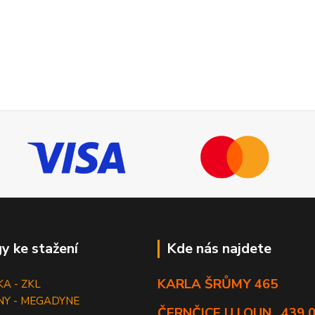
y ke stažení
Kde nás najdete
KARLA ŠRŮMY 465
KA - ZKL
NY - MEGADYNE
ČERNČICE U LOUN , 439 