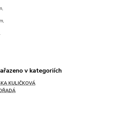
m,
m,
.
zařazeno v kategoriích
SKA KULIČKOVÁ
OŘADÁ