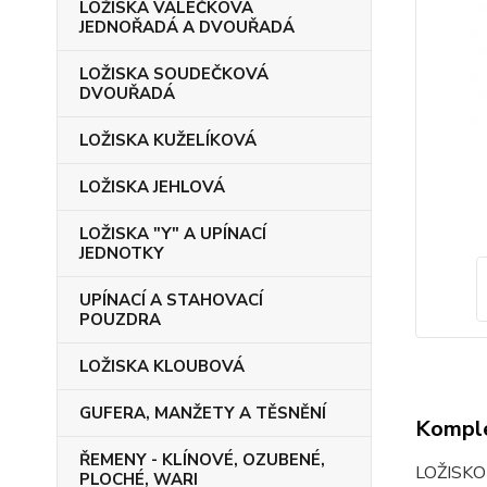
LOŽISKA VÁLEČKOVÁ
JEDNOŘADÁ A DVOUŘADÁ
LOŽISKA SOUDEČKOVÁ
DVOUŘADÁ
LOŽISKA KUŽELÍKOVÁ
LOŽISKA JEHLOVÁ
LOŽISKA "Y" A UPÍNACÍ
JEDNOTKY
UPÍNACÍ A STAHOVACÍ
POUZDRA
LOŽISKA KLOUBOVÁ
GUFERA, MANŽETY A TĚSNĚNÍ
Komple
ŘEMENY - KLÍNOVÉ, OZUBENÉ,
LOŽISK
PLOCHÉ, WARI