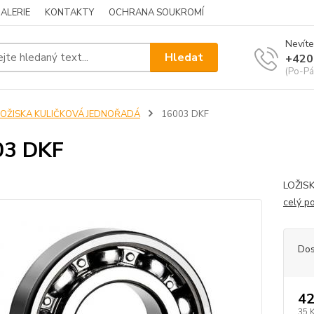
ALERIE
KONTAKTY
OCHRANA SOUKROMÍ
Nevíte
Hledat
+420
(Po-Pá
LOŽISKA KULIČKOVÁ JEDNOŘADÁ
16003 DKF
03 DKF
LOŽISK
celý p
Dos
42
35 