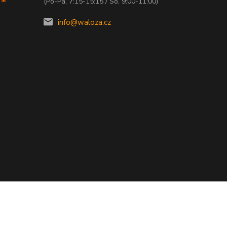
(Po-Pá, 7:15-15:15 / So, 9:00-11:00)
info@waloza.cz