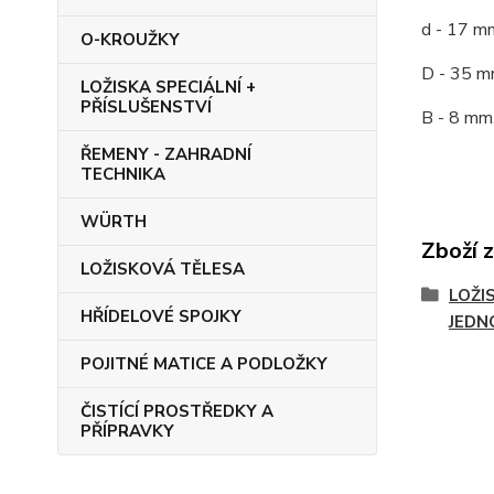
d - 17 m
O-KROUŽKY
D - 35 m
LOŽISKA SPECIÁLNÍ +
PŘÍSLUŠENSTVÍ
B - 8 mm
ŘEMENY - ZAHRADNÍ
TECHNIKA
WÜRTH
Zboží 
LOŽISKOVÁ TĚLESA
LOŽI
HŘÍDELOVÉ SPOJKY
JEDN
POJITNÉ MATICE A PODLOŽKY
ČISTÍCÍ PROSTŘEDKY A
PŘÍPRAVKY