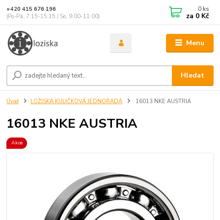
0
ks
+420 415 676 196
za
0 Kč
(Po-Pá, 7:15-15:15 / So, 9:00-11:00)
Menu
Hledat
Úvod
LOŽISKA KULIČKOVÁ JEDNOŘADÁ
16013 NKE AUSTRIA
16013 NKE AUSTRIA
Akce