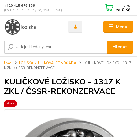
0
ks
+420 415 676 196
za
0 Kč
(Po-Pá, 7:15-15:15 / So, 9:00-11:00)
Menu
Hledat
Úvod
LOŽISKA KULIČKOVÁ JEDNOŘADÁ
KULIČKOVÉ LOŽISKO - 1317
K ZKL / ČSSR-REKONZERVACE
KULIČKOVÉ LOŽISKO - 1317 K
ZKL / ČSSR-REKONZERVACE
Akce