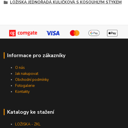
LOŽISKA JEDNOŘADÁ KULIČKOVÁ S KOSOÚHLÝM STYKEM
Informace pro zákazníky
O nás
Jak nakupovat
Obchodní podmínky
Fotogalerie
Kontakty
Katalogy ke stažení
LOŽISKA - ZKL