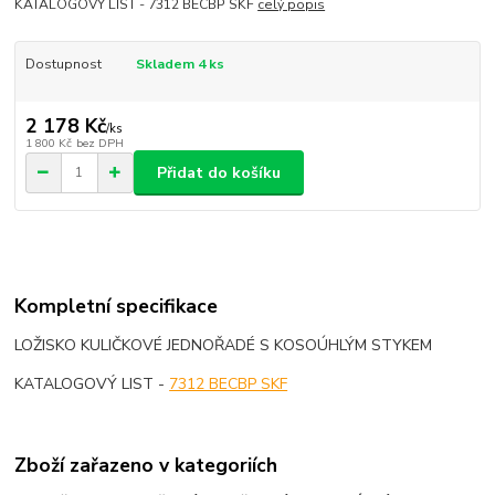
KATALOGOVÝ LIST - 7312 BECBP SKF
celý popis
Dostupnost
Skladem 4 ks
2 178 Kč
/
ks
1 800 Kč
bez DPH
Přidat do košíku
Kompletní specifikace
LOŽISKO KULIČKOVÉ JEDNOŘADÉ S KOSOÚHLÝM STYKEM
KATALOGOVÝ LIST -
7312 BECBP SKF
Zboží zařazeno v kategoriích