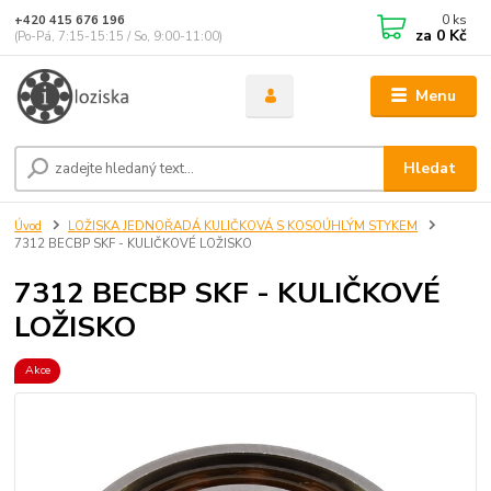
0
ks
+420 415 676 196
za
0 Kč
(Po-Pá, 7:15-15:15 / So, 9:00-11:00)
Menu
Hledat
Úvod
LOŽISKA JEDNOŘADÁ KULIČKOVÁ S KOSOÚHLÝM STYKEM
7312 BECBP SKF - KULIČKOVÉ LOŽISKO
7312 BECBP SKF - KULIČKOVÉ
LOŽISKO
Akce