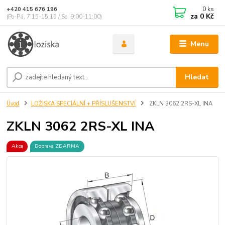
0
ks
+420 415 676 196
za
0 Kč
(Po-Pá, 7:15-15:15 / So, 9:00-11:00)
Menu
Hledat
Úvod
LOŽISKA SPECIÁLNÍ + PŘÍSLUŠENSTVÍ
ZKLN 3062 2RS-XL INA
ZKLN 3062 2RS-XL INA
Akce
Doprava ZDARMA