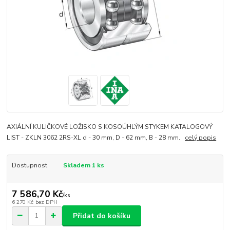
AXIÁLNÍ KULIČKOVÉ LOŽISKO S KOSOÚHLÝM STYKEM KATALOGOVÝ
LIST - ZKLN 3062 2RS-XL d - 30 mm, D - 62 mm, B - 28 mm.
celý popis
Dostupnost
Skladem 1 ks
7 586,70 Kč
/
ks
6 270 Kč
bez DPH
Přidat do košíku