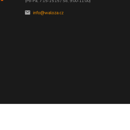
(Po-Pá, 7:15-15:15 / So, 9:00-11:00)
info@waloza.cz