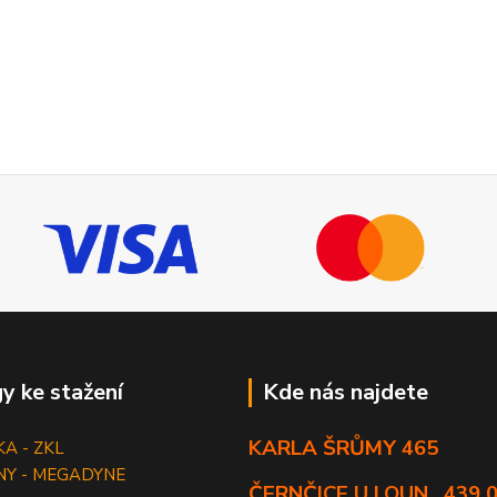
y ke stažení
Kde nás najdete
KARLA ŠRŮMY 465
KA - ZKL
NY - MEGADYNE
ČERNČICE U LOUN , 439 