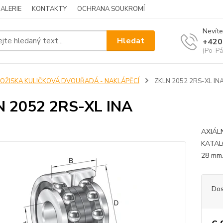
ALERIE
KONTAKTY
OCHRANA SOUKROMÍ
Nevíte
Hledat
+420
(Po-Pá
LOŽISKA KULIČKOVÁ DVOUŘADÁ - NAKLÁPĚCÍ
ZKLN 2052 2RS-XL IN
N 2052 2RS-XL INA
AXIÁL
KATALO
28 m
Dos