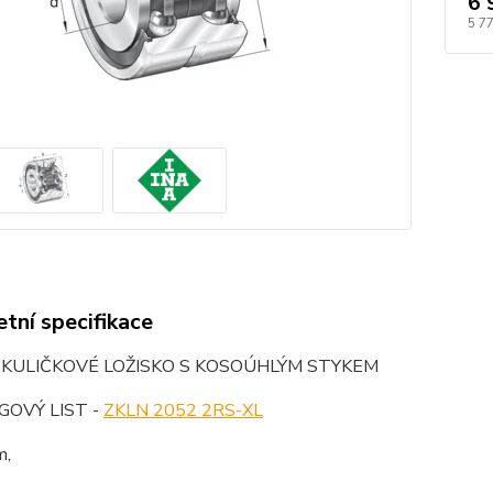
6 
5 7
tní specifikace
 KULIČKOVÉ LOŽISKO S KOSOÚHLÝM STYKEM
OVÝ LIST -
ZKLN 2052 2RS-XL
m,