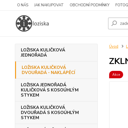
O NÁS
JAK NAKUPOVAT
OBCHODNÍ PODMÍNKY
FOTOG
Úvod
LOŽISKA KULIČKOVÁ
JEDNOŘADÁ
ZKL
LOŽISKA KULIČKOVÁ
DVOUŘADÁ - NAKLÁPĚCÍ
Akce
LOŽISKA JEDNOŘADÁ
KULIČKOVÁ S KOSOÚHLÝM
STYKEM
LOŽISKA KULIČKOVÁ
DVOUŘADÁ S KOSOÚHLÝM
STYKEM