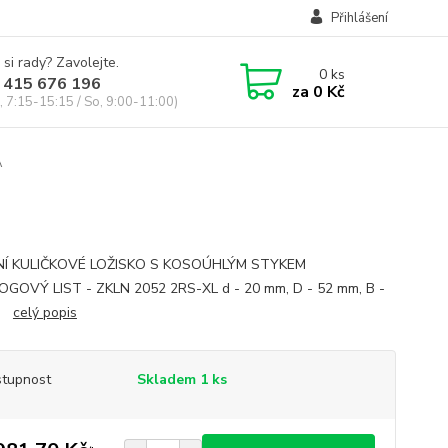
Přihlášení
 si rady? Zavolejte.
0
ks
 415 676 196
za
0 Kč
, 7:15-15:15 / So, 9:00-11:00)
A
NÍ KULIČKOVÉ LOŽISKO S KOSOÚHLÝM STYKEM
GOVÝ LIST - ZKLN 2052 2RS-XL d - 20 mm, D - 52 mm, B -
m.
celý popis
tupnost
Skladem 1 ks