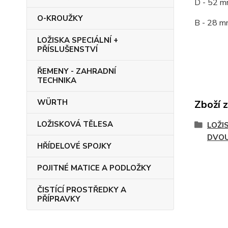
D - 52 m
O-KROUŽKY
B - 28 m
LOŽISKA SPECIÁLNÍ +
PŘÍSLUŠENSTVÍ
ŘEMENY - ZAHRADNÍ
TECHNIKA
WÜRTH
Zboží 
LOŽISKOVÁ TĚLESA
LOŽI
DVOU
HŘÍDELOVÉ SPOJKY
POJITNÉ MATICE A PODLOŽKY
ČISTÍCÍ PROSTŘEDKY A
PŘÍPRAVKY