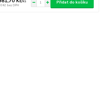
981,70 Kč
/
ks
Přidat do košíku
70 Kč
bez DPH