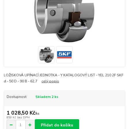
LOŽISKOVÁ UPÍNACÍ JEDNOTKA - Y KATALOGOVÝ LIST - YEL 210 2F SKF
d - 50 D - 90 B - 62,7
celý popis
Dostupnost
Skladem 2 ks
1 028,50 Kč
/
ks
850 Kč
bez DPH
Přidat do košíku