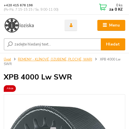
0
ks
+420 415 676 196
za
0 Kč
(Po-Pá, 7:15-15:15 / So, 9:00-11:00)
Menu
Hledat
Úvod
ŘEMENY - KLÍNOVÉ, OZUBENÉ, PLOCHÉ, WARI
XPB 4000 Lw
SWR
XPB 4000 Lw SWR
Akce