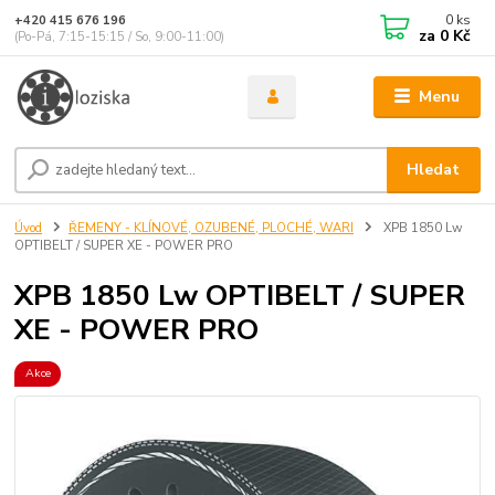
0
ks
+420 415 676 196
za
0 Kč
(Po-Pá, 7:15-15:15 / So, 9:00-11:00)
Menu
Hledat
Úvod
ŘEMENY - KLÍNOVÉ, OZUBENÉ, PLOCHÉ, WARI
XPB 1850 Lw
OPTIBELT / SUPER XE - POWER PRO
XPB 1850 Lw OPTIBELT / SUPER
XE - POWER PRO
Akce