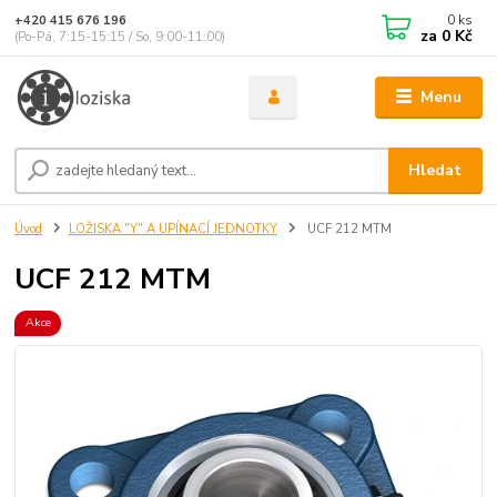
0
ks
+420 415 676 196
za
0 Kč
(Po-Pá, 7:15-15:15 / So, 9:00-11:00)
Menu
Hledat
Úvod
LOŽISKA "Y" A UPÍNACÍ JEDNOTKY
UCF 212 MTM
UCF 212 MTM
Akce