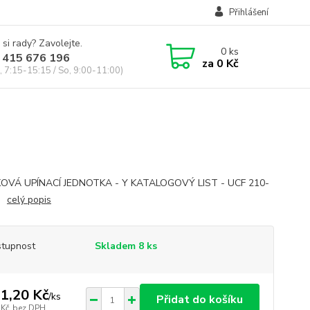
Přihlášení
 si rady? Zavolejte.
0
ks
 415 676 196
za
0 Kč
, 7:15-15:15 / So, 9:00-11:00)
KOVÁ UPÍNACÍ JEDNOTKA - Y KATALOGOVÝ LIST - UCF 210-
AG
celý popis
tupnost
Skladem 8 ks
1,20 Kč
/
ks
Přidat do košíku
 Kč
bez DPH