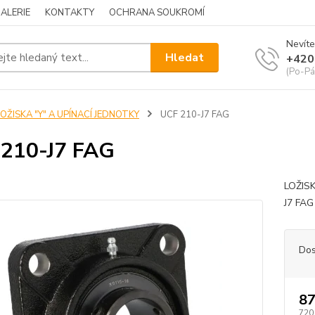
ALERIE
KONTAKTY
OCHRANA SOUKROMÍ
Nevíte
Hledat
+420
(Po-Pá
OŽISKA "Y" A UPÍNACÍ JEDNOTKY
UCF 210-J7 FAG
210-J7 FAG
LOŽIS
J7 F
Dos
87
720