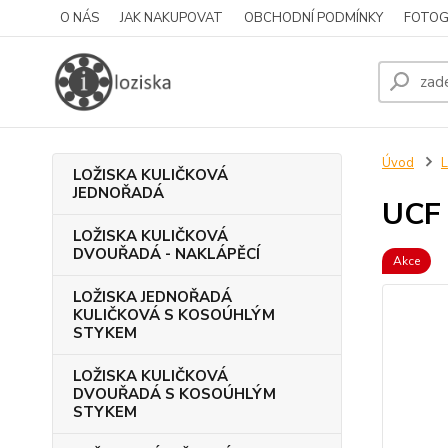
O NÁS
JAK NAKUPOVAT
OBCHODNÍ PODMÍNKY
FOTOG
Úvod
L
LOŽISKA KULIČKOVÁ
JEDNOŘADÁ
UCF 
LOŽISKA KULIČKOVÁ
DVOUŘADÁ - NAKLÁPĚCÍ
Akce
LOŽISKA JEDNOŘADÁ
KULIČKOVÁ S KOSOÚHLÝM
STYKEM
LOŽISKA KULIČKOVÁ
DVOUŘADÁ S KOSOÚHLÝM
STYKEM