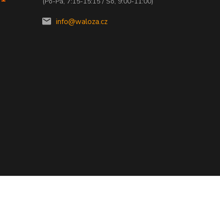
(Po-Pá, 7:15-15:15 / So, 9:00-11:00)
info@waloza.cz