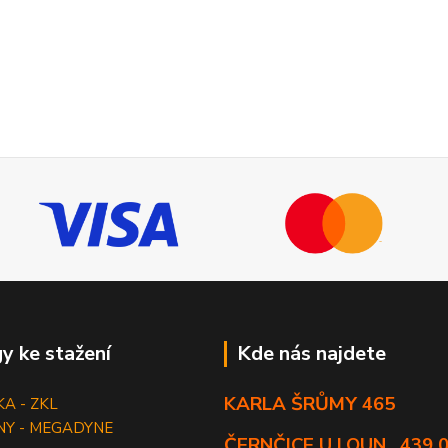
y ke stažení
Kde nás najdete
KARLA ŠRŮMY 465
KA - ZKL
NY - MEGADYNE
ČERNČICE U LOUN , 439 