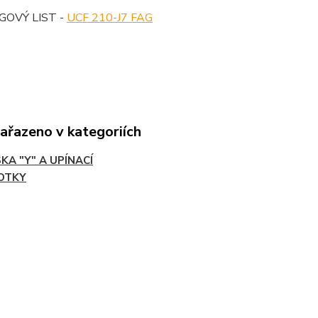
OVÝ LIST -
UCF 210-J7 FAG
zařazeno v kategoriích
KA "Y" A UPÍNACÍ
OTKY