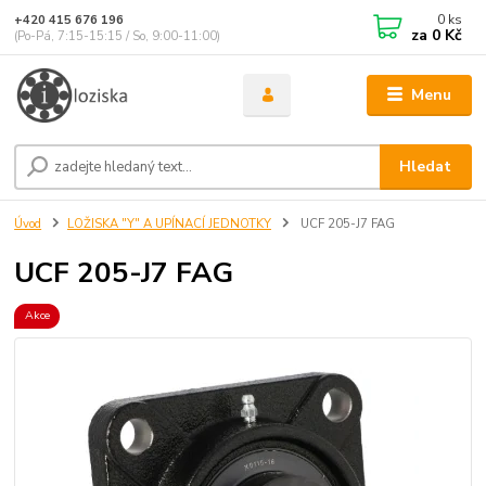
0
ks
+420 415 676 196
za
0 Kč
(Po-Pá, 7:15-15:15 / So, 9:00-11:00)
Menu
Hledat
Úvod
LOŽISKA "Y" A UPÍNACÍ JEDNOTKY
UCF 205-J7 FAG
UCF 205-J7 FAG
Akce