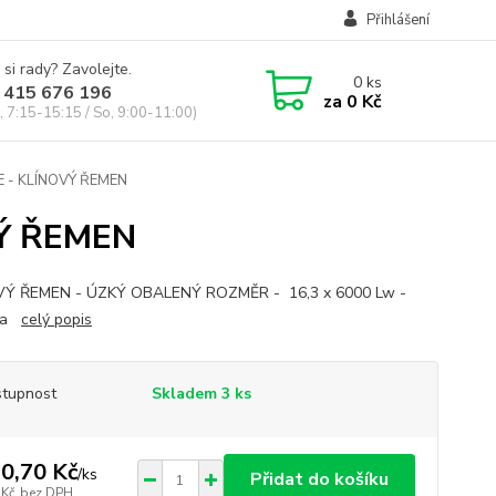
Přihlášení
 si rady? Zavolejte.
0
ks
 415 676 196
za
0 Kč
, 7:15-15:15 / So, 9:00-11:00)
 - KLÍNOVÝ ŘEMEN
Ý ŘEMEN
VÝ ŘEMEN - ÚZKÝ OBALENÝ ROZMĚR - 16,3 x 6000 Lw -
 La
celý popis
tupnost
Skladem 3 ks
0,70 Kč
/
ks
Přidat do košíku
 Kč
bez DPH