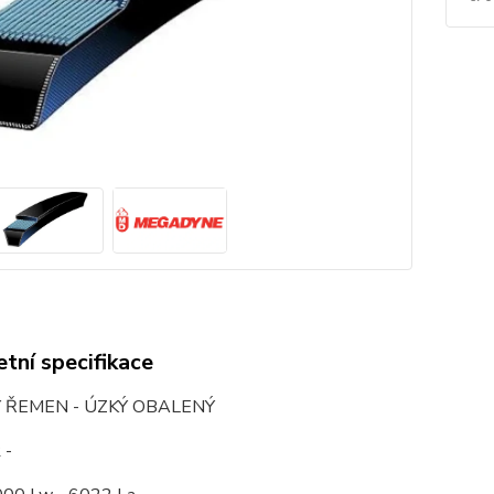
tní specifikace
 ŘEMEN - ÚZKÝ OBALENÝ
 -