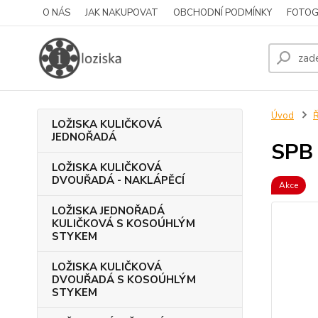
O NÁS
JAK NAKUPOVAT
OBCHODNÍ PODMÍNKY
FOTOG
Úvod
LOŽISKA KULIČKOVÁ
JEDNOŘADÁ
SPB
LOŽISKA KULIČKOVÁ
DVOUŘADÁ - NAKLÁPĚCÍ
Akce
LOŽISKA JEDNOŘADÁ
KULIČKOVÁ S KOSOÚHLÝM
STYKEM
LOŽISKA KULIČKOVÁ
DVOUŘADÁ S KOSOÚHLÝM
STYKEM