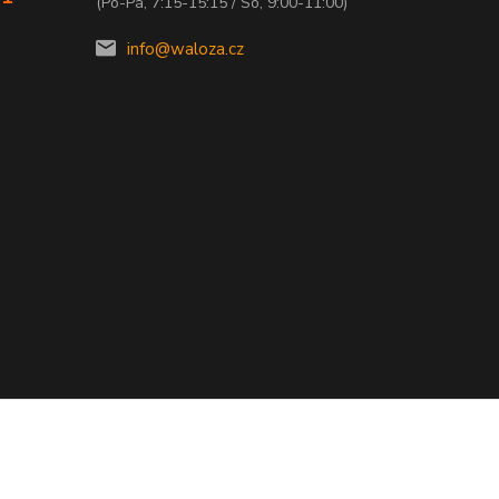
(Po-Pá, 7:15-15:15 / So, 9:00-11:00)
info@waloza.cz