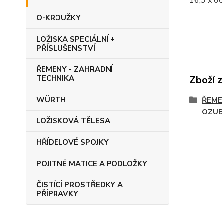
16,3 x 6
O-KROUŽKY
LOŽISKA SPECIÁLNÍ +
PŘÍSLUŠENSTVÍ
ŘEMENY - ZAHRADNÍ
Zboží 
TECHNIKA
WÜRTH
ŘEME
OZUB
LOŽISKOVÁ TĚLESA
HŘÍDELOVÉ SPOJKY
POJITNÉ MATICE A PODLOŽKY
ČISTÍCÍ PROSTŘEDKY A
PŘÍPRAVKY