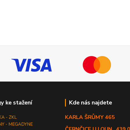
y ke stažení
Kde nás najdete
KARLA ŠRŮMY 465
KA - ZKL
NY - MEGADYNE
ČERNČICE U LOUN , 439 