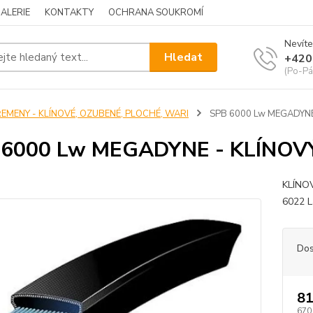
ALERIE
KONTAKTY
OCHRANA SOUKROMÍ
Nevíte
Hledat
+420
(Po-Pá
ŘEMENY - KLÍNOVÉ, OZUBENÉ, PLOCHÉ, WARI
SPB 6000 Lw MEGADYNE
 6000 Lw MEGADYNE - KLÍNOV
KLÍNO
6022
Dos
81
670