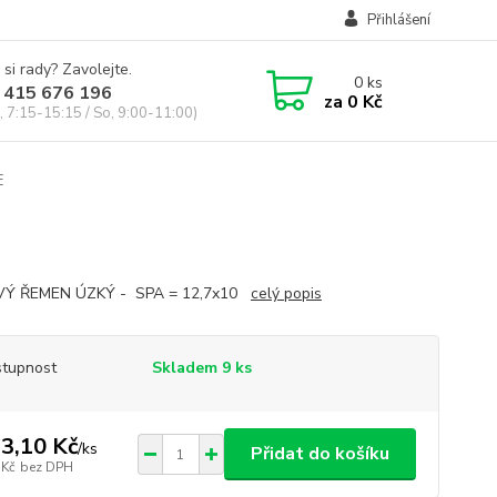
Přihlášení
 si rady? Zavolejte.
0
ks
 415 676 196
za
0 Kč
, 7:15-15:15 / So, 9:00-11:00)
E
VÝ ŘEMEN ÚZKÝ - SPA = 12,7x10
celý popis
tupnost
Skladem 9 ks
3,10 Kč
/
ks
Přidat do košíku
 Kč
bez DPH