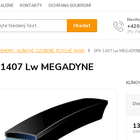
ALERIE
KONTAKTY
OCHRANA SOUKROMÍ
Nevíte
Hledat
+420
(Po-Pá
ŘEMENY - KLÍNOVÉ, OZUBENÉ, PLOCHÉ, WARI
SPA 1407 Lw MEGADYN
 1407 Lw MEGADYNE
KLÍNO
Dos
13
110