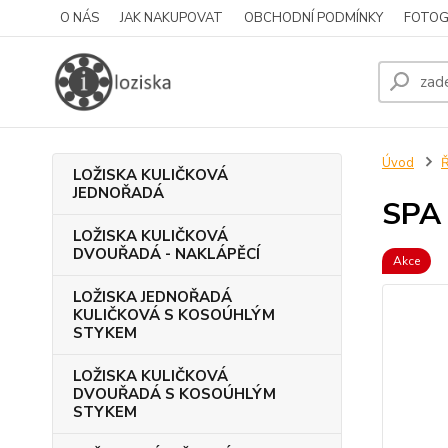
O NÁS
JAK NAKUPOVAT
OBCHODNÍ PODMÍNKY
FOTOG
Úvod
LOŽISKA KULIČKOVÁ
JEDNOŘADÁ
SPA
LOŽISKA KULIČKOVÁ
DVOUŘADÁ - NAKLÁPĚCÍ
Akce
LOŽISKA JEDNOŘADÁ
KULIČKOVÁ S KOSOÚHLÝM
STYKEM
LOŽISKA KULIČKOVÁ
DVOUŘADÁ S KOSOÚHLÝM
STYKEM