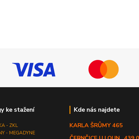
y ke stažení
Kde nás najdete
KARLA ŠRŮMY 465
KA - ZKL
NY - MEGADYNE
ČERNČICE U LOUN , 439 