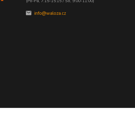
(Po-Pá, 7:15-15:15 / So, 9:00-11:00)
info@waloza.cz