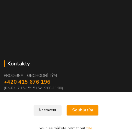
Kontakty
PRODEJNA - OBCHODNÍ TÝM
+420 415 676 196
(Po-Pá, 7:15-15:15 / So, 9:00-11:00)
info@waloza.cz
Souhlasím
Nastavení
Souhlas můžete odmítnout
zde
.