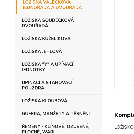
LOŽISKA VÁLEČKOVÁ
JEDNOŘADÁ A DVOUŘADÁ
LOŽISKA SOUDEČKOVÁ
DVOUŘADÁ
LOŽISKA KUŽELÍKOVÁ
LOŽISKA JEHLOVÁ
LOŽISKA "Y" A UPÍNACÍ
JEDNOTKY
UPÍNACÍ A STAHOVACÍ
POUZDRA
LOŽISKA KLOUBOVÁ
GUFERA, MANŽETY A TĚSNĚNÍ
Komple
ŘEMENY - KLÍNOVÉ, OZUBENÉ,
LOŽISK
PLOCHÉ, WARI