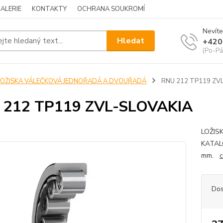
ALERIE
KONTAKTY
OCHRANA SOUKROMÍ
Nevíte
Hledat
+420
(Po-Pá
LOŽISKA VÁLEČKOVÁ JEDNOŘADÁ A DVOUŘADÁ
RNU 212 TP119 ZV
 212 TP119 ZVL-SLOVAKIA
LOŽIS
KATALO
mm.
c
Dos