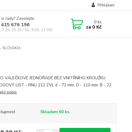
Přihlášení
 si rady? Zavolejte.
0
ks
 415 676 196
za
0 Kč
, 7:15-15:15 / So, 9:00-11:00)
L-SLOVAKIA
KO VÁLEČKOVÉ JEDNOŘADÉ BEZ VNITŘNÍHO KROUŽKU
GOVÝ LIST - RNU 212 ZVL d - 72 mm, D - 110 mm, B - 22
elý popis
tupnost
Skladem 60 ks