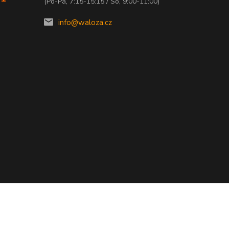
(Po-Pá, 7:15-15:15 / So, 9:00-11:00)
info@waloza.cz