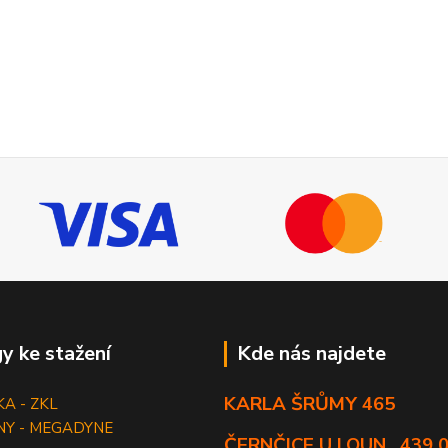
y ke stažení
Kde nás najdete
KARLA ŠRŮMY 465
KA - ZKL
NY - MEGADYNE
ČERNČICE U LOUN , 439 