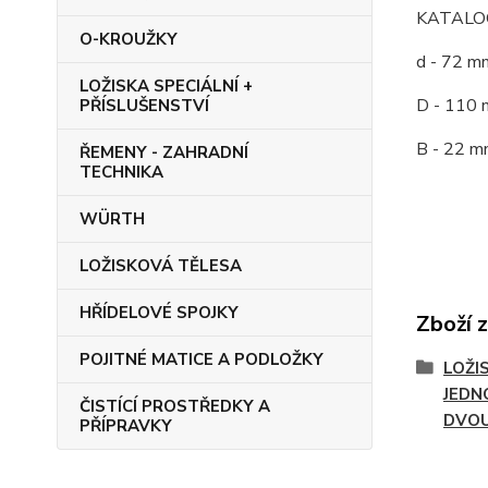
KATALOG
O-KROUŽKY
d - 72 m
LOŽISKA SPECIÁLNÍ +
D - 110 
PŘÍSLUŠENSTVÍ
B - 22 m
ŘEMENY - ZAHRADNÍ
TECHNIKA
WÜRTH
LOŽISKOVÁ TĚLESA
HŘÍDELOVÉ SPOJKY
Zboží 
POJITNÉ MATICE A PODLOŽKY
LOŽI
JEDN
ČISTÍCÍ PROSTŘEDKY A
DVO
PŘÍPRAVKY