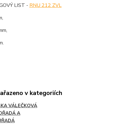
OVÝ LIST -
RNU 212 ZVL
m,
mm,
m.
zařazeno v kategoriích
SKA VÁLEČKOVÁ
OŘADÁ A
UŘADÁ