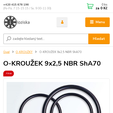
0
ks
+420 415 676 196
za
0 Kč
(Po-Pá, 7:15-15:15 / So, 9:00-11:00)
Menu
Hledat
Úvod
O-KROUŽKY
O-KROUŽEK 9x2,5 NBR ShA70
O-KROUŽEK 9x2,5 NBR ShA70
Akce