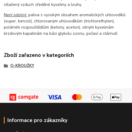
stlačený vzduch zředěné kyseliny a louhy.
Není odolný:
paliva s vysokým obsahem aromatických uhlovodíků
(super, benzol), chlorovaným uhlovodíkům (trichlorethylen),
polárním rozpouštědlům (ketony, aceton), silným kyselinám
brzdovým kapalinám na bázi glykolu ozonu, počasí a stárnutí.
Zboží zařazeno v kategoriích
O-KROUŽKY
Informace pro zákazníky