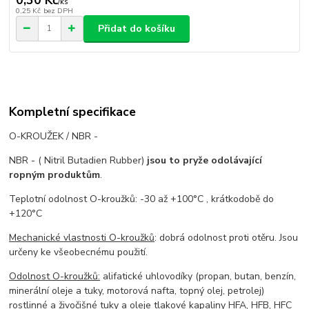
/
ks
0,25 Kč
bez DPH
Přidat do košíku
Kompletní specifikace
O-KROUŽEK / NBR -
NBR - ( Nitril Butadien Rubber)
jsou to pryže odolávající
ropným produktům
.
Teplotní odolnost O-kroužků: -30 až +100°C , krátkodobě do
+120°C
Mechanické vlastnosti O-kroužků
: dobrá odolnost proti otěru. Jsou
určeny ke všeobecnému použití.
Odolnost O-kroužků:
alifatické uhlovodíky (propan, butan, benzín,
minerální oleje a tuky, motorová nafta, topný olej, petrolej)
rostlinné a živočišné tuky a oleje tlakové kapaliny HFA, HFB, HFC