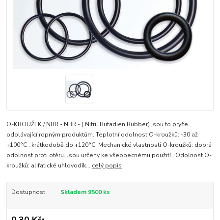
O-KROUŽEK / NBR - NBR - ( Nitril Butadien Rubber) jsou to pryže
odolávající ropným produktům. Teplotní odolnost O-kroužků: -30 až
+100°C , krátkodobě do +120°C Mechanické vlastnosti O-kroužků: dobrá
odolnost proti otěru. Jsou určeny ke všeobecnému použití. Odolnost O-
kroužků: alifatické uhlovodík...
celý popis
Dostupnost
Skladem 9500 ks
0,30 Kč