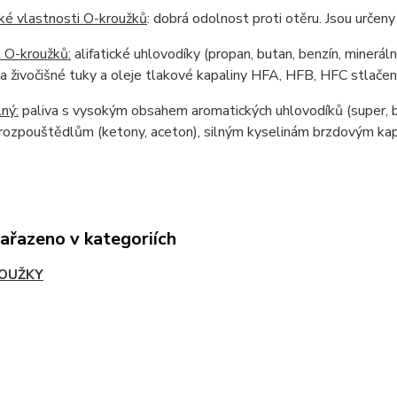
ké vlastnosti O-kroužků
: dobrá odolnost proti otěru. Jsou urče
 O-kroužků:
alifatické uhlovodíky (propan, butan, benzín, mineráln
 a živočišné tuky a oleje tlakové kapaliny HFA, HFB, HFC stlačen
ný:
paliva s vysokým obsahem aromatických uhlovodíků (super, b
rozpouštědlům (ketony, aceton), silným kyselinám brzdovým kapal
zařazeno v kategoriích
OUŽKY