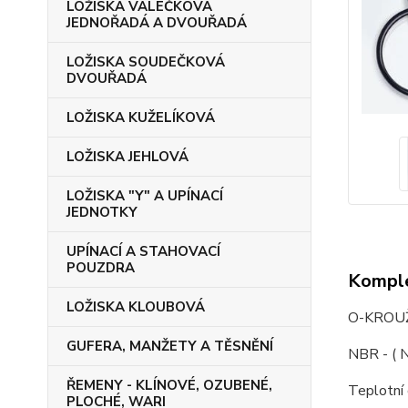
LOŽISKA VÁLEČKOVÁ
JEDNOŘADÁ A DVOUŘADÁ
LOŽISKA SOUDEČKOVÁ
DVOUŘADÁ
LOŽISKA KUŽELÍKOVÁ
LOŽISKA JEHLOVÁ
LOŽISKA "Y" A UPÍNACÍ
JEDNOTKY
UPÍNACÍ A STAHOVACÍ
POUZDRA
Komple
LOŽISKA KLOUBOVÁ
O-KROUŽ
GUFERA, MANŽETY A TĚSNĚNÍ
NBR - ( N
ŘEMENY - KLÍNOVÉ, OZUBENÉ,
Teplotní
PLOCHÉ, WARI