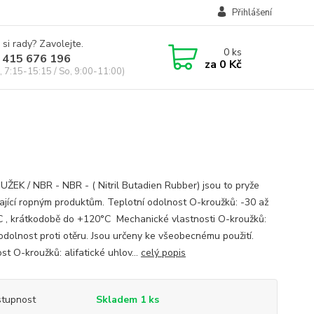
Přihlášení
 si rady? Zavolejte.
0
ks
 415 676 196
za
0 Kč
, 7:15-15:15 / So, 9:00-11:00)
ŽEK / NBR - NBR - ( Nitril Butadien Rubber) jsou to pryže
ající ropným produktům. Teplotní odolnost O-kroužků: -30 až
 , krátkodobě do +120°C Mechanické vlastnosti O-kroužků:
odolnost proti otěru. Jsou určeny ke všeobecnému použití.
t O-kroužků: alifatické uhlov...
celý popis
tupnost
Skladem 1 ks