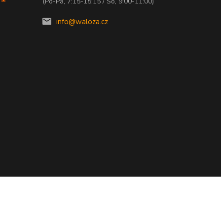
(Po-Pá, 7:15-15:15 / So, 9:00-11:00)
info@waloza.cz