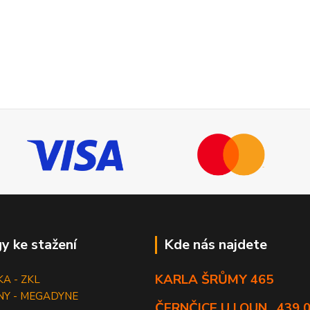
y ke stažení
Kde nás najdete
KARLA ŠRŮMY 465
KA - ZKL
NY - MEGADYNE
ČERNČICE U LOUN , 439 