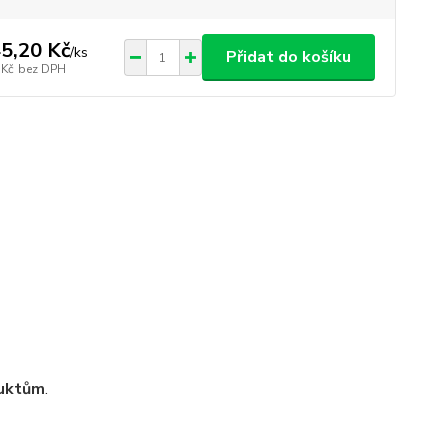
5,20 Kč
/
ks
Přidat do košíku
 Kč
bez DPH
duktům
.