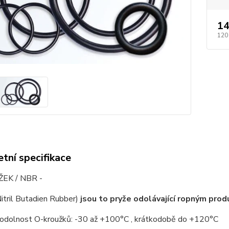
14
120
tní specifikace
EK / NBR -
itril Butadien Rubber)
jsou to pryže odolávající ropným pro
 odolnost O-kroužků: -30 až +100°C , krátkodobě do +120°C