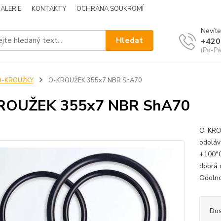
ALERIE
KONTAKTY
OCHRANA SOUKROMÍ
Nevíte
Hledat
+420
(Po-Pá
O-KROUŽKY
O-KROUŽEK 355x7 NBR ShA70
ROUŽEK 355x7 NBR ShA70
O-KROU
odoláv
+100°C
dobrá 
Odolnos
Dos