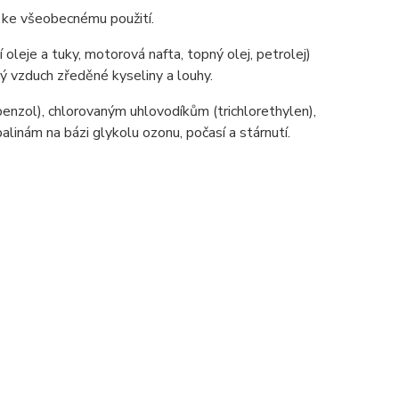
ny ke všeobecnému použití.
í oleje a tuky, motorová nafta, topný olej, petrolej)
ý vzduch zředěné kyseliny a louhy.
enzol), chlorovaným uhlovodíkům (trichlorethylen),
inám na bázi glykolu ozonu, počasí a stárnutí.