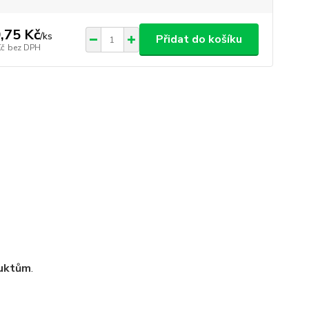
,75 Kč
/
ks
Přidat do košíku
Kč
bez DPH
duktům
.