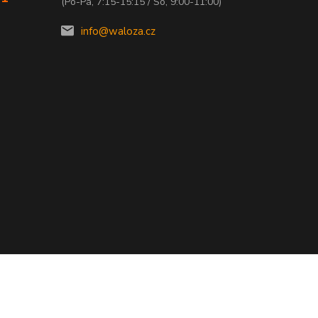
(Po-Pá, 7:15-15:15 / So, 9:00-11:00)
info@waloza.cz