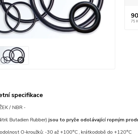
90
75 
tní specifikace
EK / NBR -
itril Butadien Rubber)
jsou to pryže odolávající ropným pro
 odolnost O-kroužků: -30 až +100°C , krátkodobě do +120°C