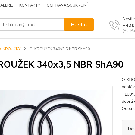
ALERIE
KONTAKTY
OCHRANA SOUKROMÍ
Nevíte
Hledat
+420
(Po-Pá
O-KROUŽKY
O-KROUŽEK 340x3,5 NBR ShA90
ROUŽEK 340x3,5 NBR ShA90
O-KROU
odoláv
+100°C
dobrá 
Odolnos
Dos