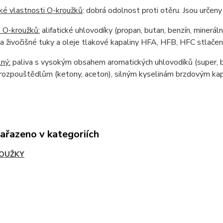
ké vlastnosti O-kroužků
: dobrá odolnost proti otěru. Jsou urče
 O-kroužků:
alifatické uhlovodíky (propan, butan, benzín, mineráln
 a živočišné tuky a oleje tlakové kapaliny HFA, HFB, HFC stlačen
ný:
paliva s vysokým obsahem aromatických uhlovodíků (super, b
rozpouštědlům (ketony, aceton), silným kyselinám brzdovým kapal
zařazeno v kategoriích
OUŽKY