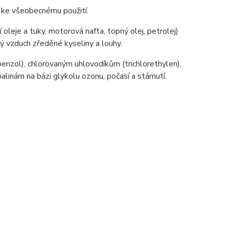
ny ke všeobecnému použití.
í oleje a tuky, motorová nafta, topný olej, petrolej)
ý vzduch zředěné kyseliny a louhy.
enzol), chlorovaným uhlovodíkům (trichlorethylen),
inám na bázi glykolu ozonu, počasí a stárnutí.