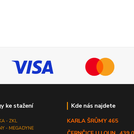
y ke stažení
Kde nás najdete
KARLA ŠRŮMY 465
KA - ZKL
NY - MEGADYNE
ČERNČICE U LOUN , 439 