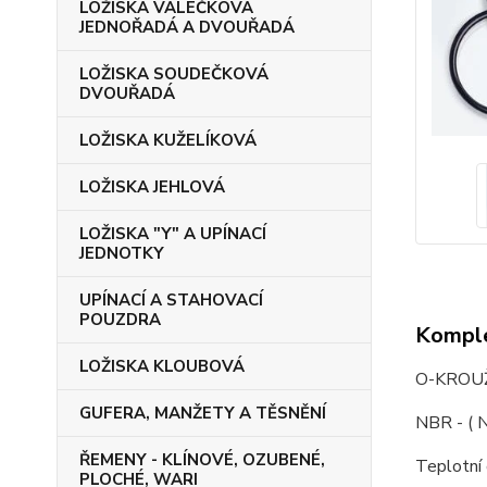
LOŽISKA VÁLEČKOVÁ
JEDNOŘADÁ A DVOUŘADÁ
LOŽISKA SOUDEČKOVÁ
DVOUŘADÁ
LOŽISKA KUŽELÍKOVÁ
LOŽISKA JEHLOVÁ
LOŽISKA "Y" A UPÍNACÍ
JEDNOTKY
UPÍNACÍ A STAHOVACÍ
POUZDRA
Komple
LOŽISKA KLOUBOVÁ
O-KROUŽ
GUFERA, MANŽETY A TĚSNĚNÍ
NBR - ( N
ŘEMENY - KLÍNOVÉ, OZUBENÉ,
Teplotní
PLOCHÉ, WARI