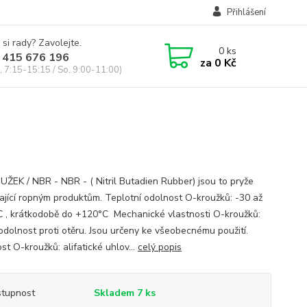
Přihlášení
 si rady? Zavolejte.
0
ks
 415 676 196
za
0 Kč
, 7:15-15:15 / So, 9:00-11:00)
ŽEK / NBR - NBR - ( Nitril Butadien Rubber) jsou to pryže
ající ropným produktům. Teplotní odolnost O-kroužků: -30 až
 , krátkodobě do +120°C Mechanické vlastnosti O-kroužků:
odolnost proti otěru. Jsou určeny ke všeobecnému použití.
t O-kroužků: alifatické uhlov...
celý popis
tupnost
Skladem 7 ks