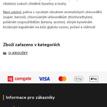
stlačený vzduch zředěné kyseliny a louhy.
Není odolný:
paliva s vysokým obsahem aromatických uhlovodíků
(super, benzol), chlorovaným uhlovodíkům (trichlorethylen),
polárním rozpouštědlům (ketony, aceton), silným kyselinám
brzdovým kapalinám na bázi glykolu ozonu, počasí a stárnutí.
Zboží zařazeno v kategoriích
O-KROUŽKY
Informace pro zákazníky