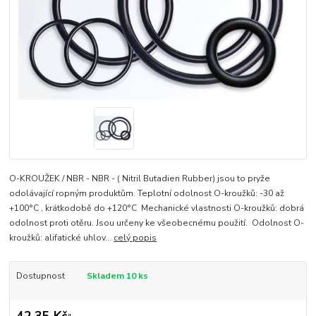
O-KROUŽEK / NBR - NBR - ( Nitril Butadien Rubber) jsou to pryže
odolávající ropným produktům. Teplotní odolnost O-kroužků: -30 až
+100°C , krátkodobě do +120°C Mechanické vlastnosti O-kroužků: dobrá
odolnost proti otěru. Jsou určeny ke všeobecnému použití. Odolnost O-
kroužků: alifatické uhlov...
celý popis
Dostupnost
Skladem 10 ks
42,35 Kč