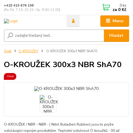
0
ks
+420 415 676 196
za
0 Kč
(Po-Pá, 7:15-15:15 / So, 9:00-11:00)
Menu
Hledat
Úvod
O-KROUŽKY
O-KROUŽEK 300x3 NBR ShA70
O-KROUŽEK 300x3 NBR ShA70
Akce
O-KROUŽEK / NBR - NBR - ( Nitril Butadien Rubber) jsou to pryže
odolávající ropným produktům. Teplotní odolnost O-kroužků: -30 až