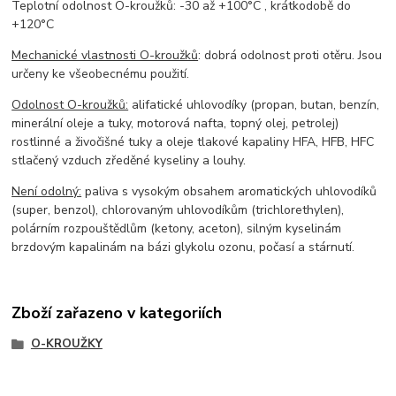
Teplotní odolnost O-kroužků: -30 až +100°C , krátkodobě do
+120°C
Mechanické vlastnosti O-kroužků
: dobrá odolnost proti otěru. Jsou
určeny ke všeobecnému použití.
Odolnost O-kroužků:
alifatické uhlovodíky (propan, butan, benzín,
minerální oleje a tuky, motorová nafta, topný olej, petrolej)
rostlinné a živočišné tuky a oleje tlakové kapaliny HFA, HFB, HFC
stlačený vzduch zředěné kyseliny a louhy.
Není odolný:
paliva s vysokým obsahem aromatických uhlovodíků
(super, benzol), chlorovaným uhlovodíkům (trichlorethylen),
polárním rozpouštědlům (ketony, aceton), silným kyselinám
brzdovým kapalinám na bázi glykolu ozonu, počasí a stárnutí.
Zboží zařazeno v kategoriích
O-KROUŽKY