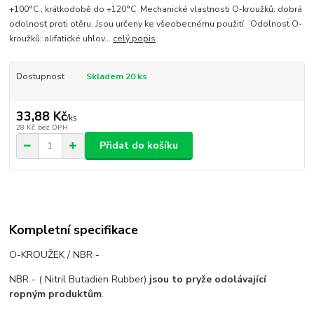
+100°C , krátkodobě do +120°C Mechanické vlastnosti O-kroužků: dobrá
odolnost proti otěru. Jsou určeny ke všeobecnému použití. Odolnost O-
kroužků: alifatické uhlov...
celý popis
Dostupnost
Skladem 20 ks
33,88 Kč
/
ks
28 Kč
bez DPH
Přidat do košíku
Kompletní specifikace
O-KROUŽEK / NBR -
NBR - ( Nitril Butadien Rubber)
jsou to pryže odolávající
ropným produktům
.