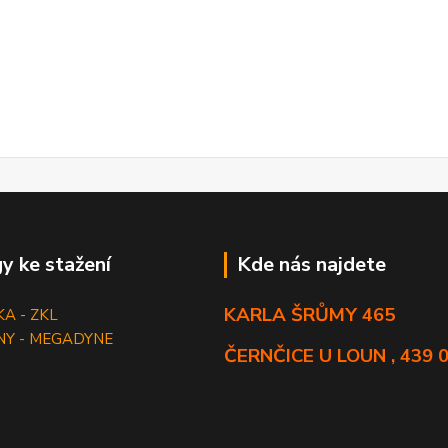
y ke stažení
Kde nás najdete
KARLA ŠRŮMY 465
KA - ZKL
NY - MEGADYNE
ČERNČICE U LOUN , 439 