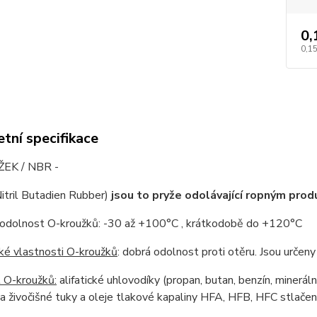
0,
0,15
tní specifikace
EK / NBR -
itril Butadien Rubber)
jsou to pryže odolávající ropným pro
 odolnost O-kroužků: -30 až +100°C , krátkodobě do +120°C
ké vlastnosti O-kroužků
: dobrá odolnost proti otěru. Jsou urče
 O-kroužků:
alifatické uhlovodíky (propan, butan, benzín, mineráln
 a živočišné tuky a oleje tlakové kapaliny HFA, HFB, HFC stlačen