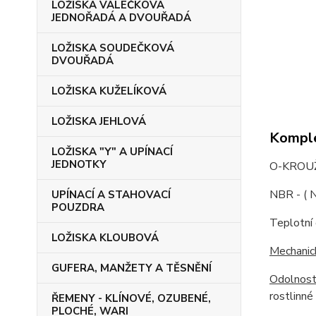
LOŽISKA VÁLEČKOVÁ
JEDNOŘADÁ A DVOUŘADÁ
LOŽISKA SOUDEČKOVÁ
DVOUŘADÁ
LOŽISKA KUŽELÍKOVÁ
LOŽISKA JEHLOVÁ
Komple
LOŽISKA "Y" A UPÍNACÍ
JEDNOTKY
O-KROUŽ
NBR - ( N
UPÍNACÍ A STAHOVACÍ
POUZDRA
Teplotní
LOŽISKA KLOUBOVÁ
Mechanic
GUFERA, MANŽETY A TĚSNĚNÍ
Odolnost
rostlinné
ŘEMENY - KLÍNOVÉ, OZUBENÉ,
PLOCHÉ, WARI