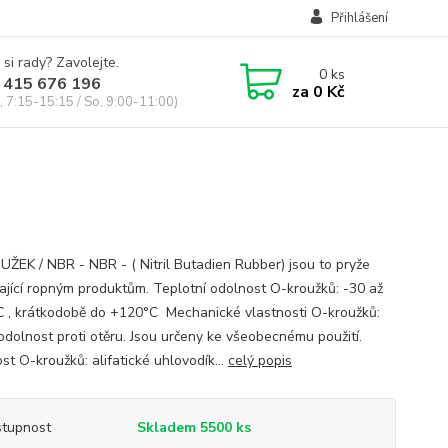
Přihlášení
 si rady? Zavolejte.
0
ks
 415 676 196
za
0 Kč
, 7:15-15:15 / So, 9:00-11:00)
ŽEK / NBR - NBR - ( Nitril Butadien Rubber) jsou to pryže
ající ropným produktům. Teplotní odolnost O-kroužků: -30 až
 , krátkodobě do +120°C Mechanické vlastnosti O-kroužků:
odolnost proti otěru. Jsou určeny ke všeobecnému použití.
st O-kroužků: alifatické uhlovodík...
celý popis
tupnost
Skladem 5500 ks