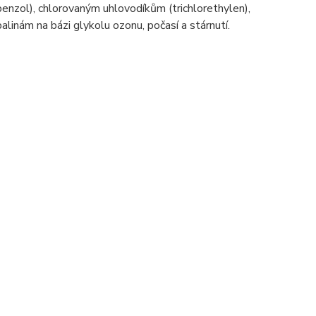
enzol), chlorovaným uhlovodíkům (trichlorethylen),
inám na bázi glykolu ozonu, počasí a stárnutí.