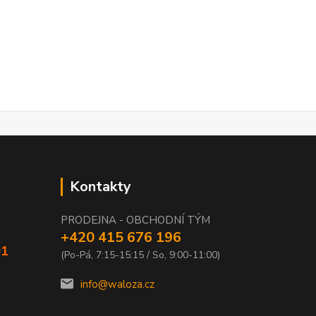
Kontakty
PRODEJNA - OBCHODNÍ TÝM
+420 415 676 196
01
(Po-Pá, 7:15-15:15 / So, 9:00-11:00)
info@waloza.cz