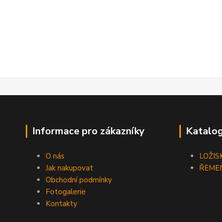
Informace pro zákazníky
Katalog
O nás
LOŽIS
Jak nakupovat
ŘEME
Obchodní podmínky
Fotogalerie
Kontakty