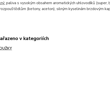
ný:
paliva s vysokým obsahem aromatických uhlovodíků (super, b
rozpouštědlům (ketony, aceton), silným kyselinám brzdovým kapal
zařazeno v kategoriích
OUŽKY