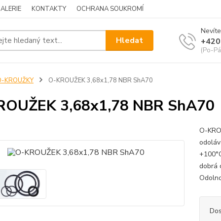
ALERIE
KONTAKTY
OCHRANA SOUKROMÍ
Nevíte
Hledat
+420
(Po-Pá
O-KROUŽKY
O-KROUŽEK 3,68x1,78 NBR ShA70
ROUŽEK 3,68x1,78 NBR ShA70
O-KROU
odoláv
+100°C
dobrá 
Odolno
Dos