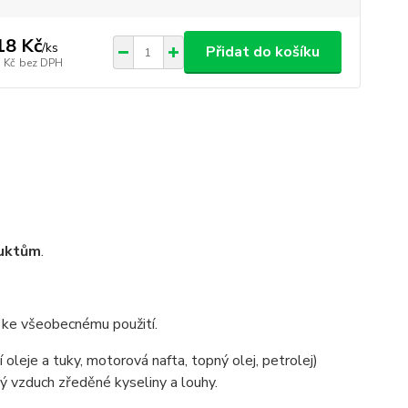
18 Kč
/
ks
Přidat do košíku
 Kč
bez DPH
duktům
.
ny ke všeobecnému použití.
í oleje a tuky, motorová nafta, topný olej, petrolej)
ý vzduch zředěné kyseliny a louhy.