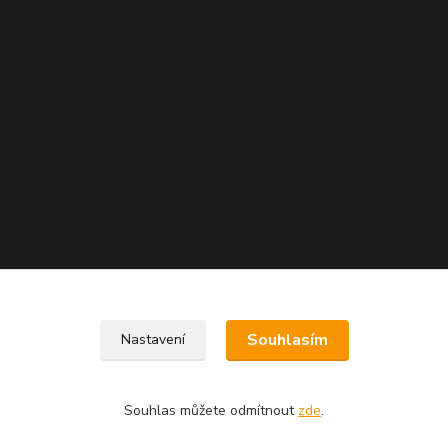
Souhlasím
Nastavení
Souhlas můžete odmítnout
zde
.