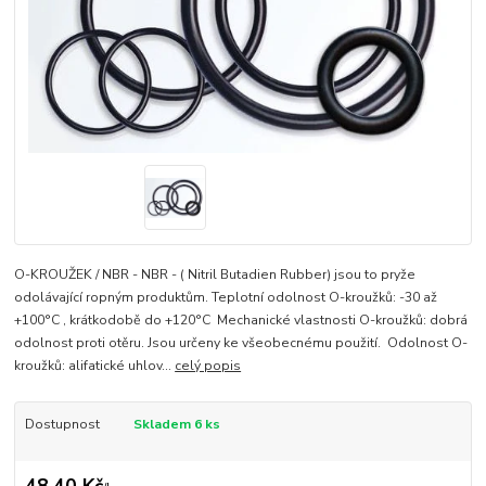
O-KROUŽEK / NBR - NBR - ( Nitril Butadien Rubber) jsou to pryže
odolávající ropným produktům. Teplotní odolnost O-kroužků: -30 až
+100°C , krátkodobě do +120°C Mechanické vlastnosti O-kroužků: dobrá
odolnost proti otěru. Jsou určeny ke všeobecnému použití. Odolnost O-
kroužků: alifatické uhlov...
celý popis
Dostupnost
Skladem 6 ks
48,40 Kč