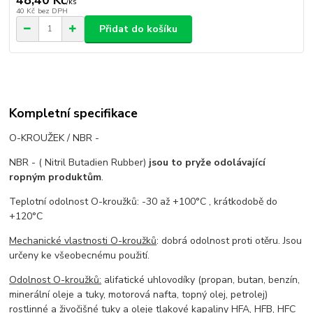
/
ks
40 Kč
bez DPH
Přidat do košíku
Kompletní specifikace
O-KROUŽEK / NBR -
NBR - ( Nitril Butadien Rubber)
jsou to pryže odolávající
ropným produktům
.
Teplotní odolnost O-kroužků: -30 až +100°C , krátkodobě do
+120°C
Mechanické vlastnosti O-kroužků
: dobrá odolnost proti otěru. Jsou
určeny ke všeobecnému použití.
Odolnost O-kroužků:
alifatické uhlovodíky (propan, butan, benzín,
minerální oleje a tuky, motorová nafta, topný olej, petrolej)
rostlinné a živočišné tuky a oleje tlakové kapaliny HFA, HFB, HFC