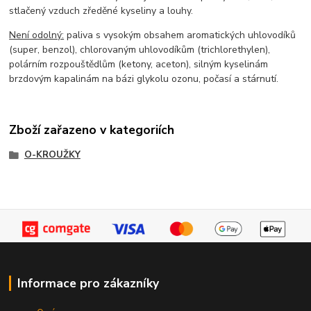
stlačený vzduch zředěné kyseliny a louhy.
Není odolný:
paliva s vysokým obsahem aromatických uhlovodíků
(super, benzol), chlorovaným uhlovodíkům (trichlorethylen),
polárním rozpouštědlům (ketony, aceton), silným kyselinám
brzdovým kapalinám na bázi glykolu ozonu, počasí a stárnutí.
Zboží zařazeno v kategoriích
O-KROUŽKY
Informace pro zákazníky