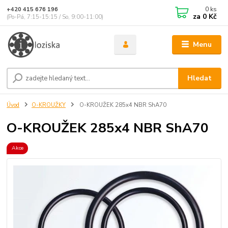
0
ks
+420 415 676 196
za
0 Kč
(Po-Pá, 7:15-15:15 / So, 9:00-11:00)
Menu
Hledat
Úvod
O-KROUŽKY
O-KROUŽEK 285x4 NBR ShA70
O-KROUŽEK 285x4 NBR ShA70
Akce