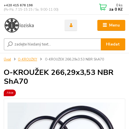
0
ks
+420 415 676 196
za
0 Kč
(Po-Pá, 7:15-15:15 / So, 9:00-11:00)
Menu
Hledat
Úvod
O-KROUŽKY
O-KROUŽEK 266,29x3,53 NBR ShA70
O-KROUŽEK 266,29x3,53 NBR
ShA70
Akce