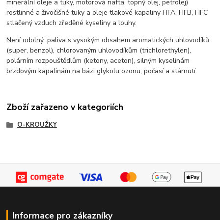
minerální oleje a tuky, motorová nafta, topný olej, petrolej)
rostlinné a živočišné tuky a oleje tlakové kapaliny HFA, HFB, HFC
stlačený vzduch zředěné kyseliny a louhy.
Není odolný:
paliva s vysokým obsahem aromatických uhlovodíků
(super, benzol), chlorovaným uhlovodíkům (trichlorethylen),
polárním rozpouštědlům (ketony, aceton), silným kyselinám
brzdovým kapalinám na bázi glykolu ozonu, počasí a stárnutí.
Zboží zařazeno v kategoriích
O-KROUŽKY
Informace pro zákazníky