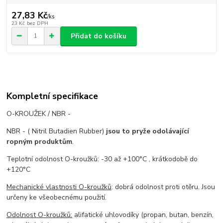
27,83 Kč
/
ks
23 Kč
bez DPH
Přidat do košíku
Kompletní specifikace
O-KROUŽEK / NBR -
NBR - ( Nitril Butadien Rubber)
jsou to pryže odolávající
ropným produktům
.
Teplotní odolnost O-kroužků: -30 až +100°C , krátkodobě do
+120°C
Mechanické vlastnosti O-kroužků
: dobrá odolnost proti otěru. Jsou
určeny ke všeobecnému použití.
Odolnost O-kroužků:
alifatické uhlovodíky (propan, butan, benzín,