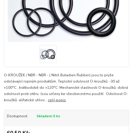
O-KROUŽEK / NBR - NBR - ( Nitril Butadien Rubber) jsou to pryže
odolávající ropným produktům. Teplotní odolnost O-kroužků: -30 až
+100°C , krátkodobě do +120°C Mechanické vlastnosti O-kroužků: dobrá
odolnost proti otěru. Jsou určeny ke všeobecnému použití. Odolnost O-
kroužků: alifatické uhlov...
celý popis
Dostupnost
Skladem 5 ks
60,50 Kč