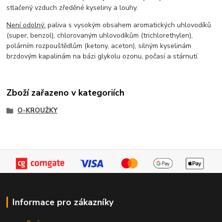
stlačený vzduch zředěné kyseliny a louhy.
Není odolný:
paliva s vysokým obsahem aromatických uhlovodíků
(super, benzol), chlorovaným uhlovodíkům (trichlorethylen),
polárním rozpouštědlům (ketony, aceton), silným kyselinám
brzdovým kapalinám na bázi glykolu ozonu, počasí a stárnutí.
Zboží zařazeno v kategoriích
O-KROUŽKY
Informace pro zákazníky