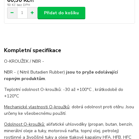
/
ks
50 Kč
bez DPH
Přidat do košíku
Kompletní specifikace
O-KROUŽEK / NBR -
NBR - ( Nitril Butadien Rubber)
jsou to pryže odolávající
ropným produktům
.
Teplotní odolnost O-kroužků: -30 až +100°C , krátkodobě do
+120°C
Mechanické vlastnosti O-kroužků
: dobrá odolnost proti otěru. Jsou
určeny ke všeobecnému použití.
Odolnost O-kroužků:
alifatické uhlovodíky (propan, butan, benzín,
minerální oleje a tuky, motorová nafta, topný olej, petrolej)
rostlinné a živočišné tuky a oleje tlakové kapaliny HFA, HFB, HFC