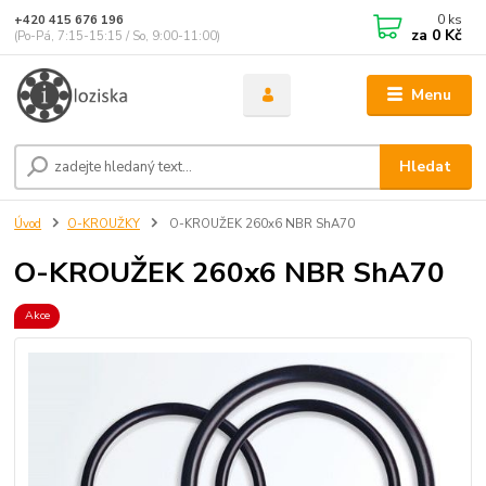
0
ks
+420 415 676 196
za
0 Kč
(Po-Pá, 7:15-15:15 / So, 9:00-11:00)
Menu
Hledat
Úvod
O-KROUŽKY
O-KROUŽEK 260x6 NBR ShA70
O-KROUŽEK 260x6 NBR ShA70
Akce