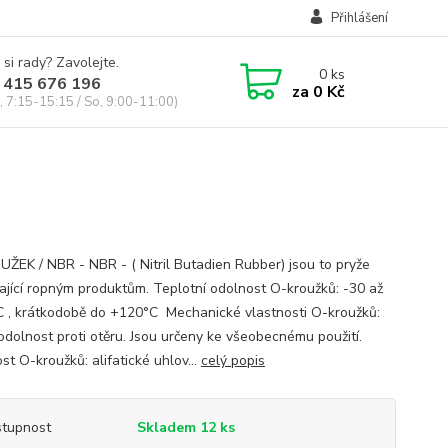
Přihlášení
 si rady? Zavolejte.
0
ks
 415 676 196
za
0 Kč
, 7:15-15:15 / So, 9:00-11:00)
ŽEK / NBR - NBR - ( Nitril Butadien Rubber) jsou to pryže
ající ropným produktům. Teplotní odolnost O-kroužků: -30 až
 , krátkodobě do +120°C Mechanické vlastnosti O-kroužků:
odolnost proti otěru. Jsou určeny ke všeobecnému použití.
t O-kroužků: alifatické uhlov...
celý popis
tupnost
Skladem 12 ks