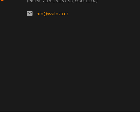
(Po-Pá, 7:15-15:15 / So, 9:00-11:00)
info@waloza.cz