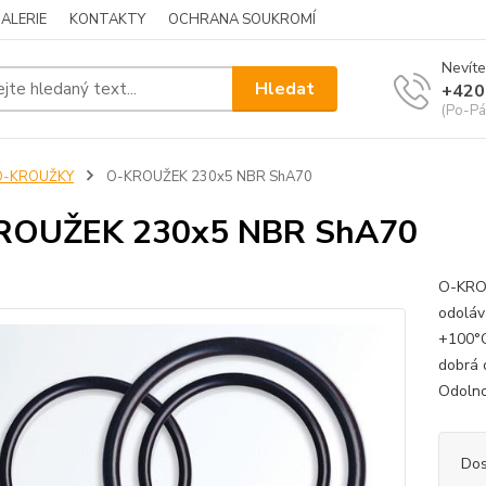
ALERIE
KONTAKTY
OCHRANA SOUKROMÍ
Nevíte
Hledat
+420
(Po-Pá
O-KROUŽKY
O-KROUŽEK 230x5 NBR ShA70
ROUŽEK 230x5 NBR ShA70
O-KROU
odoláv
+100°C
dobrá 
Odolnos
Dos