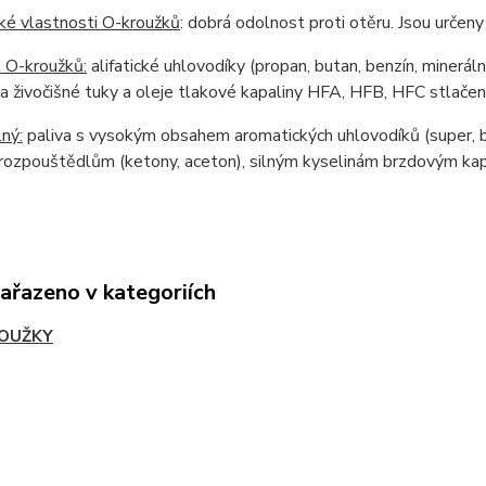
ké vlastnosti O-kroužků
: dobrá odolnost proti otěru. Jsou urče
 O-kroužků:
alifatické uhlovodíky (propan, butan, benzín, mineráln
 a živočišné tuky a oleje tlakové kapaliny HFA, HFB, HFC stlačen
ný:
paliva s vysokým obsahem aromatických uhlovodíků (super, b
rozpouštědlům (ketony, aceton), silným kyselinám brzdovým kapal
zařazeno v kategoriích
OUŽKY