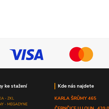
y ke stažení
Kde nás najdete
KARLA ŠRŮMY 465
KA - ZKL
NY - MEGADYNE
ČERNČICE U LOUN , 439 