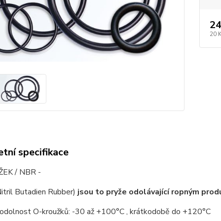
24
20 
tní specifikace
EK / NBR -
itril Butadien Rubber)
jsou to pryže odolávající ropným pro
 odolnost O-kroužků: -30 až +100°C , krátkodobě do +120°C