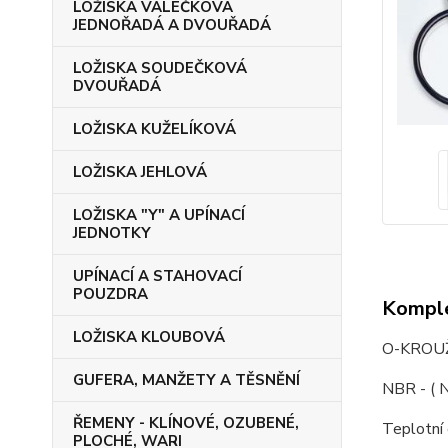
LOŽISKA VÁLEČKOVÁ
JEDNOŘADÁ A DVOUŘADÁ
LOŽISKA SOUDEČKOVÁ
DVOUŘADÁ
LOŽISKA KUŽELÍKOVÁ
LOŽISKA JEHLOVÁ
LOŽISKA "Y" A UPÍNACÍ
JEDNOTKY
UPÍNACÍ A STAHOVACÍ
POUZDRA
Komple
LOŽISKA KLOUBOVÁ
O-KROUŽ
GUFERA, MANŽETY A TĚSNĚNÍ
NBR - ( N
ŘEMENY - KLÍNOVÉ, OZUBENÉ,
Teplotní
PLOCHÉ, WARI