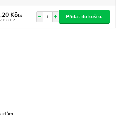
,20 Kč
/
ks
Přidat do košíku
Kč
bez DPH
duktům
.