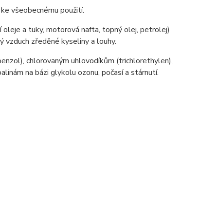
ny ke všeobecnému použití.
í oleje a tuky, motorová nafta, topný olej, petrolej)
ý vzduch zředěné kyseliny a louhy.
enzol), chlorovaným uhlovodíkům (trichlorethylen),
inám na bázi glykolu ozonu, počasí a stárnutí.