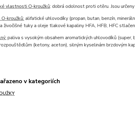
ké vlastnosti O-kroužků
: dobrá odolnost proti otěru. Jsou urče
 O-kroužků:
alifatické uhlovodíky (propan, butan, benzín, mineráln
 a živočišné tuky a oleje tlakové kapaliny HFA, HFB, HFC stlačen
ný:
paliva s vysokým obsahem aromatických uhlovodíků (super, b
rozpouštědlům (ketony, aceton), silným kyselinám brzdovým kapal
zařazeno v kategoriích
OUŽKY