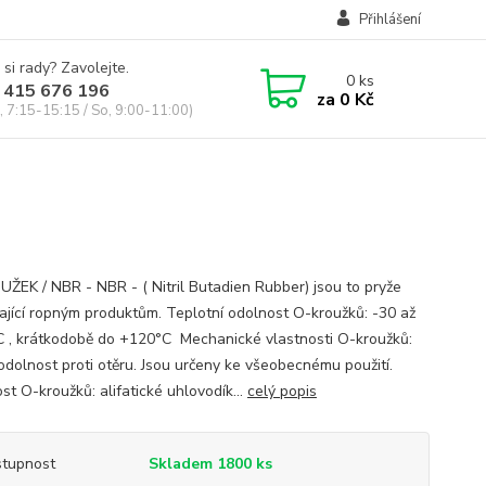
Přihlášení
 si rady? Zavolejte.
0
ks
 415 676 196
za
0 Kč
, 7:15-15:15 / So, 9:00-11:00)
ŽEK / NBR - NBR - ( Nitril Butadien Rubber) jsou to pryže
ající ropným produktům. Teplotní odolnost O-kroužků: -30 až
 , krátkodobě do +120°C Mechanické vlastnosti O-kroužků:
odolnost proti otěru. Jsou určeny ke všeobecnému použití.
st O-kroužků: alifatické uhlovodík...
celý popis
tupnost
Skladem 1800 ks