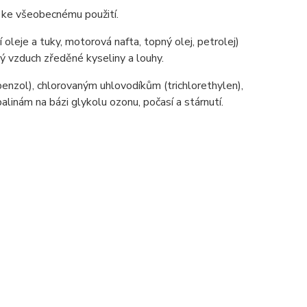
ny ke všeobecnému použití.
í oleje a tuky, motorová nafta, topný olej, petrolej)
ý vzduch zředěné kyseliny a louhy.
enzol), chlorovaným uhlovodíkům (trichlorethylen),
inám na bázi glykolu ozonu, počasí a stárnutí.