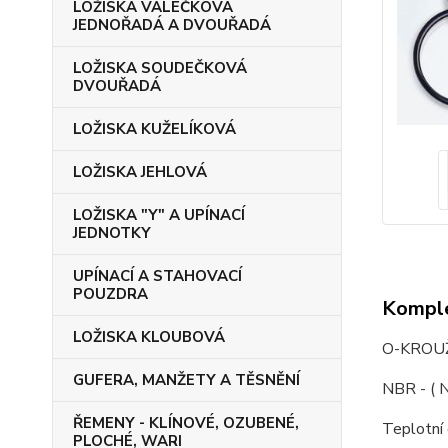
LOŽISKA VÁLEČKOVÁ
JEDNOŘADÁ A DVOUŘADÁ
LOŽISKA SOUDEČKOVÁ
DVOUŘADÁ
LOŽISKA KUŽELÍKOVÁ
LOŽISKA JEHLOVÁ
LOŽISKA "Y" A UPÍNACÍ
JEDNOTKY
UPÍNACÍ A STAHOVACÍ
POUZDRA
Komple
LOŽISKA KLOUBOVÁ
O-KROUŽ
GUFERA, MANŽETY A TĚSNĚNÍ
NBR - ( N
ŘEMENY - KLÍNOVÉ, OZUBENÉ,
Teplotní
PLOCHÉ, WARI