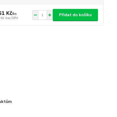
61 Kč
/
ks
Přidat do košíku
 Kč
bez DPH
duktům
.