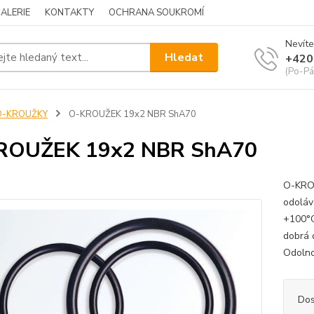
ALERIE
KONTAKTY
OCHRANA SOUKROMÍ
Nevíte
Hledat
+420
(Po-Pá
O-KROUŽKY
O-KROUŽEK 19x2 NBR ShA70
ROUŽEK 19x2 NBR ShA70
O-KROU
odoláv
+100°C
dobrá 
Odolno
Dos