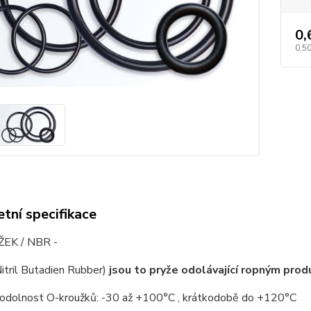
0,
0,50
tní specifikace
EK / NBR -
itril Butadien Rubber)
jsou to pryže odolávající ropným pro
 odolnost O-kroužků: -30 až +100°C , krátkodobě do +120°C