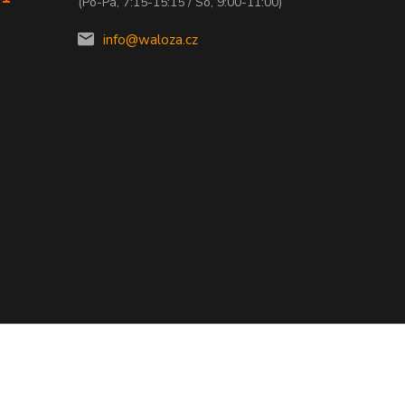
(Po-Pá, 7:15-15:15 / So, 9:00-11:00)
info@waloza.cz