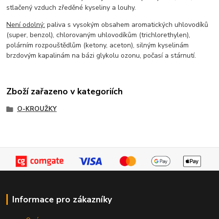
stlačený vzduch zředěné kyseliny a louhy.
Není odolný:
paliva s vysokým obsahem aromatických uhlovodíků
(super, benzol), chlorovaným uhlovodíkům (trichlorethylen),
polárním rozpouštědlům (ketony, aceton), silným kyselinám
brzdovým kapalinám na bázi glykolu ozonu, počasí a stárnutí.
Zboží zařazeno v kategoriích
O-KROUŽKY
Informace pro zákazníky