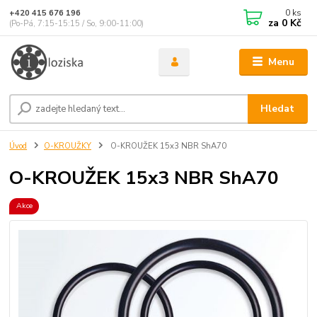
0
ks
+420 415 676 196
za
0 Kč
(Po-Pá, 7:15-15:15 / So, 9:00-11:00)
Menu
Hledat
Úvod
O-KROUŽKY
O-KROUŽEK 15x3 NBR ShA70
O-KROUŽEK 15x3 NBR ShA70
Akce