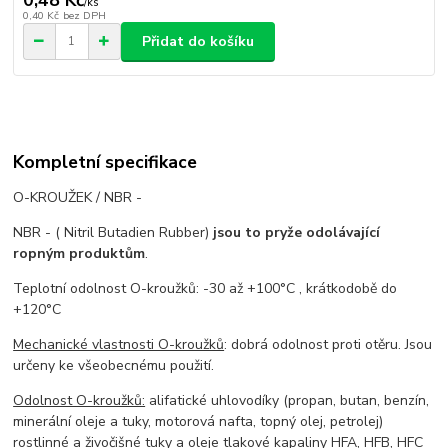
/
ks
0,40 Kč
bez DPH
Přidat do košíku
Kompletní specifikace
O-KROUŽEK / NBR -
NBR - ( Nitril Butadien Rubber)
jsou to pryže odolávající
ropným produktům
.
Teplotní odolnost O-kroužků: -30 až +100°C , krátkodobě do
+120°C
Mechanické vlastnosti O-kroužků
: dobrá odolnost proti otěru. Jsou
určeny ke všeobecnému použití.
Odolnost O-kroužků:
alifatické uhlovodíky (propan, butan, benzín,
minerální oleje a tuky, motorová nafta, topný olej, petrolej)
rostlinné a živočišné tuky a oleje tlakové kapaliny HFA, HFB, HFC