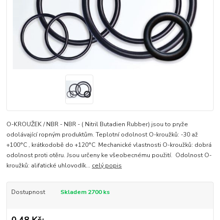
O-KROUŽEK / NBR - NBR - ( Nitril Butadien Rubber) jsou to pryže
odolávající ropným produktům. Teplotní odolnost O-kroužků: -30 až
+100°C , krátkodobě do +120°C Mechanické vlastnosti O-kroužků: dobrá
odolnost proti otěru. Jsou určeny ke všeobecnému použití. Odolnost O-
kroužků: alifatické uhlovodík...
celý popis
Dostupnost
Skladem 2700 ks
0,48 Kč