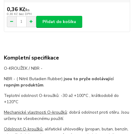
0,36 Kč
/
ks
0,30 Kč
bez DPH
Přidat do košíku
Kompletní specifikace
O-KROUŽEK / NBR -
NBR - ( Nitril Butadien Rubber)
jsou to pryže odolávající
ropným produktům
.
Teplotní odolnost O-kroužků: -30 až +100°C , krátkodobě do
+120°C
Mechanické vlastnosti O-kroužků
: dobrá odolnost proti otěru. Jsou
určeny ke všeobecnému použití.
Odolnost O-kroužků:
alifatické uhlovodíky (propan, butan, benzín,