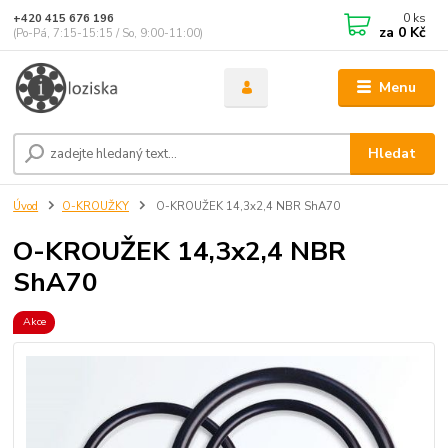
0
ks
+420 415 676 196
za
0 Kč
(Po-Pá, 7:15-15:15 / So, 9:00-11:00)
Menu
Hledat
Úvod
O-KROUŽKY
O-KROUŽEK 14,3x2,4 NBR ShA70
O-KROUŽEK 14,3x2,4 NBR
ShA70
Akce