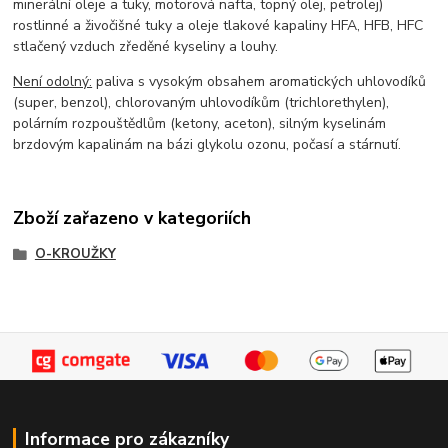
minerální oleje a tuky, motorová nafta, topný olej, petrolej)
rostlinné a živočišné tuky a oleje tlakové kapaliny HFA, HFB, HFC
stlačený vzduch zředěné kyseliny a louhy.
Není odolný:
paliva s vysokým obsahem aromatických uhlovodíků
(super, benzol), chlorovaným uhlovodíkům (trichlorethylen),
polárním rozpouštědlům (ketony, aceton), silným kyselinám
brzdovým kapalinám na bázi glykolu ozonu, počasí a stárnutí.
Zboží zařazeno v kategoriích
O-KROUŽKY
Informace pro zákazníky