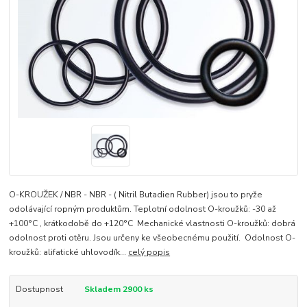
O-KROUŽEK / NBR - NBR - ( Nitril Butadien Rubber) jsou to pryže
odolávající ropným produktům. Teplotní odolnost O-kroužků: -30 až
+100°C , krátkodobě do +120°C Mechanické vlastnosti O-kroužků: dobrá
odolnost proti otěru. Jsou určeny ke všeobecnému použití. Odolnost O-
kroužků: alifatické uhlovodík...
celý popis
Dostupnost
Skladem 2900 ks