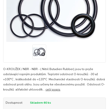
O-KROUŽEK / NBR - NBR - ( Nitril Butadien Rubber) jsou to pryže
odolávající ropným produktům. Teplotní odolnost O-kroužků: -30 až
+100°C , krátkodobě do +120°C Mechanické vlastnosti O-kroužků: dobrá
odolnost proti otěru. Jsou určeny ke všeobecnému použití. Odolnost O-
kroužků: alifatické uhlovodík...
celý popis
Dostupnost
Skladem 60 ks