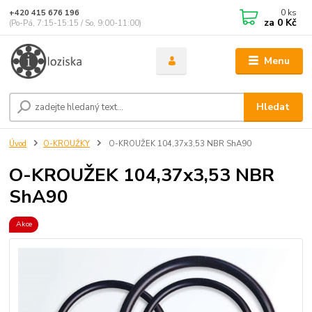
0
ks
+420 415 676 196
za
0 Kč
(Po-Pá, 7:15-15:15 / So, 9:00-11:00)
Menu
Hledat
Úvod
O-KROUŽKY
O-KROUŽEK 104,37x3,53 NBR ShA90
O-KROUŽEK 104,37x3,53 NBR
ShA90
Akce