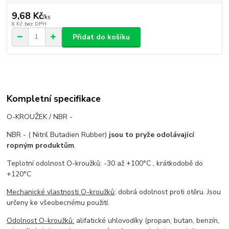
9,68 Kč
/
ks
8 Kč
bez DPH
Přidat do košíku
Kompletní specifikace
O-KROUŽEK / NBR -
NBR - ( Nitril Butadien Rubber)
jsou to pryže odolávající
ropným produktům
.
Teplotní odolnost O-kroužků: -30 až +100°C , krátkodobě do
+120°C
Mechanické vlastnosti O-kroužků
: dobrá odolnost proti otěru. Jsou
určeny ke všeobecnému použití.
Odolnost O-kroužků:
alifatické uhlovodíky (propan, butan, benzín,