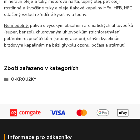
minerální oleje a tuky, motorová nafta, topný olej, petrolej)
rostlinné a živočišné tuky a oleje tlakové kapaliny HFA, HFB, HFC
stlačený vzduch zředěné kyseliny a louhy.
Není odolný:
paliva s vysokým obsahem aromatických uhlovodíků
(super, benzol), chlorovaným uhlovodíkům (trichlorethylen),
polárním rozpouštědlům (ketony, aceton), silným kyselinám
brzdovým kapalinám na bázi glykolu ozonu, počasí a stárnutí.
Zboží zařazeno v kategoriích
O-KROUŽKY
Informace pro zákazníky