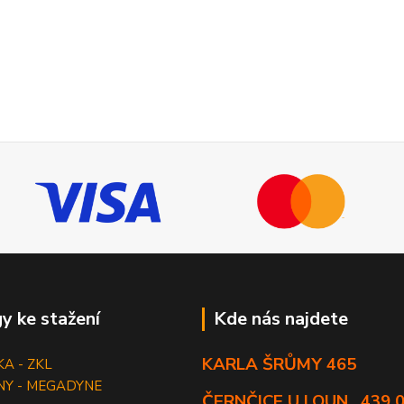
y ke stažení
Kde nás najdete
KARLA ŠRŮMY 465
KA - ZKL
NY - MEGADYNE
ČERNČICE U LOUN , 439 