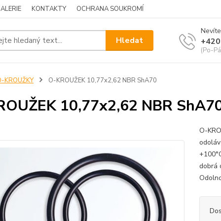
ALERIE
KONTAKTY
OCHRANA SOUKROMÍ
Nevíte
Hledat
+420
(Po-Pá
O-KROUŽKY
O-KROUŽEK 10,77x2,62 NBR ShA70
ROUŽEK 10,77x2,62 NBR ShA7
O-KROU
odoláv
+100°C
dobrá 
Odolno
Dos