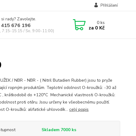
Přihlášení
 si rady? Zavolejte.
0
ks
 415 676 196
za
0 Kč
, 7:15-15:15 / So, 9:00-11:00)
0
ŽEK / NBR - NBR - ( Nitril Butadien Rubber) jsou to pryže
ající ropným produktům. Teplotní odolnost O-kroužků: -30 až
 , krátkodobě do +120°C Mechanické vlastnosti O-kroužků:
odolnost proti otěru. Jsou určeny ke všeobecnému použití.
st O-kroužků: alifatické uhlovodík...
celý popis
tupnost
Skladem 7000 ks