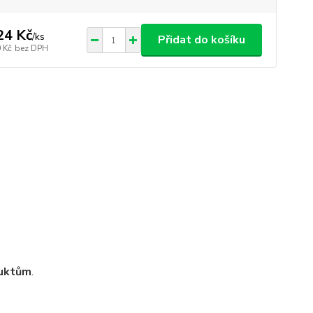
24 Kč
/
ks
Přidat do košíku
 Kč
bez DPH
duktům
.