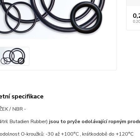
0,
0,20
tní specifikace
EK / NBR -
itril Butadien Rubber)
jsou to pryže odolávající ropným pro
 odolnost O-kroužků: -30 až +100°C , krátkodobě do +120°C