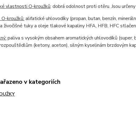
ké vlastnosti O-kroužků
: dobrá odolnost proti otěru. Jsou urče
 O-kroužků:
alifatické uhlovodíky (propan, butan, benzín, mineráln
 a živočišné tuky a oleje tlakové kapaliny HFA, HFB, HFC stlačen
ný:
paliva s vysokým obsahem aromatických uhlovodíků (super, b
rozpouštědlům (ketony, aceton), silným kyselinám brzdovým kapal
zařazeno v kategoriích
OUŽKY