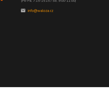
(Po-Pá, 7:15-15:15 / So, 9:00-11:00)
info@waloza.cz