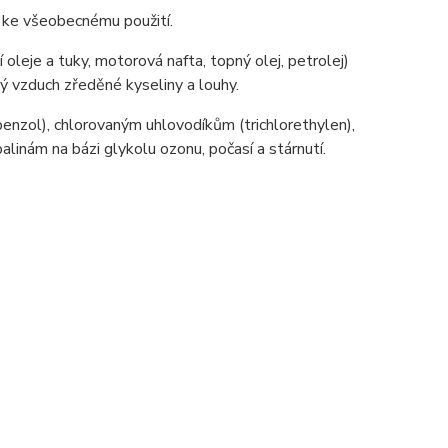
ny ke všeobecnému použití.
í oleje a tuky, motorová nafta, topný olej, petrolej)
ý vzduch zředěné kyseliny a louhy.
enzol), chlorovaným uhlovodíkům (trichlorethylen),
inám na bázi glykolu ozonu, počasí a stárnutí.