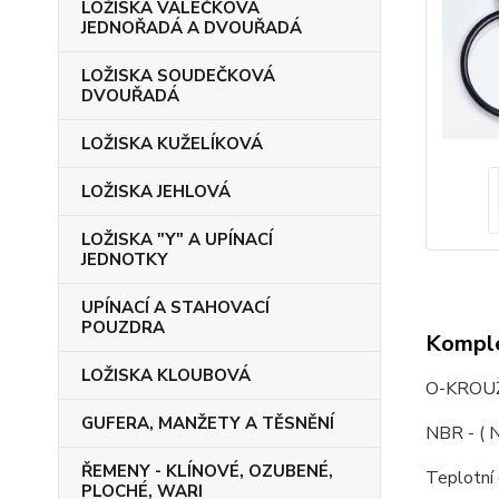
LOŽISKA VÁLEČKOVÁ
JEDNOŘADÁ A DVOUŘADÁ
LOŽISKA SOUDEČKOVÁ
DVOUŘADÁ
LOŽISKA KUŽELÍKOVÁ
LOŽISKA JEHLOVÁ
LOŽISKA "Y" A UPÍNACÍ
JEDNOTKY
UPÍNACÍ A STAHOVACÍ
POUZDRA
Komple
LOŽISKA KLOUBOVÁ
O-KROUŽ
GUFERA, MANŽETY A TĚSNĚNÍ
NBR - ( N
ŘEMENY - KLÍNOVÉ, OZUBENÉ,
Teplotní
PLOCHÉ, WARI