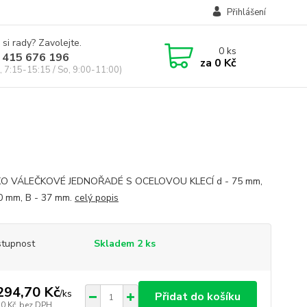
Přihlášení
 si rady? Zavolejte.
0
ks
 415 676 196
za
0 Kč
, 7:15-15:15 / So, 9:00-11:00)
KO VÁLEČKOVÉ JEDNOŘADÉ S OCELOVOU KLECÍ d - 75 mm,
0 mm, B - 37 mm.
celý popis
tupnost
Skladem 2 ks
294,70 Kč
/
ks
Přidat do košíku
70 Kč
bez DPH