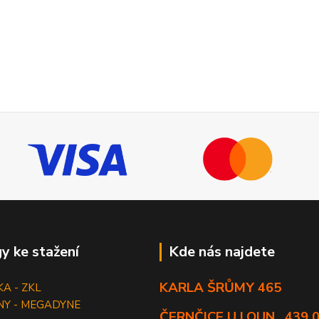
y ke stažení
Kde nás najdete
KARLA ŠRŮMY 465
KA - ZKL
NY - MEGADYNE
ČERNČICE U LOUN , 439 