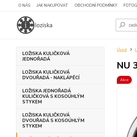
O NÁS
JAK NAKUPOVAT
OBCHODNÍ PODMÍNKY
FOTOG
Úvod
LOŽISKA KULIČKOVÁ
JEDNOŘADÁ
NU 3
LOŽISKA KULIČKOVÁ
DVOUŘADÁ - NAKLÁPĚCÍ
Akce
LOŽISKA JEDNOŘADÁ
KULIČKOVÁ S KOSOÚHLÝM
STYKEM
LOŽISKA KULIČKOVÁ
DVOUŘADÁ S KOSOÚHLÝM
STYKEM