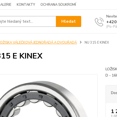
ALERIE
KONTAKTY
OCHRANA SOUKROMÍ
Nevíte
Hledat
+420
(Po-Pá
LOŽISKA VÁLEČKOVÁ JEDNOŘADÁ A DVOUŘADÁ
NU 315 E KINEX
15 E KINEX
LOŽIS
D - 16
Dos
1 
1 0