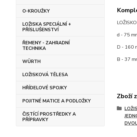
Komple
O-KROUŽKY
LOŽISK
LOŽISKA SPECIÁLNÍ +
PŘÍSLUŠENSTVÍ
d - 75 m
ŘEMENY - ZAHRADNÍ
D - 160 
TECHNIKA
B - 37 m
WÜRTH
LOŽISKOVÁ TĚLESA
HŘÍDELOVÉ SPOJKY
Zboží 
POJITNÉ MATICE A PODLOŽKY
LOŽI
ČISTÍCÍ PROSTŘEDKY A
JEDN
PŘÍPRAVKY
DVO