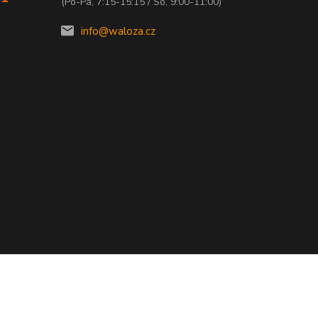
(Po-Pá, 7:15-15:15 / So, 9:00-11:00)
info@waloza.cz