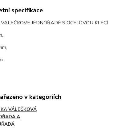
tní specifikace
O VÁLEČKOVÉ JEDNOŘADÉ S OCELOVOU KLECÍ
m,
mm,
m.
zařazeno v kategoriích
SKA VÁLEČKOVÁ
OŘADÁ A
UŘADÁ