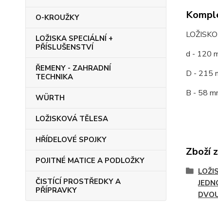
Komple
O-KROUŽKY
LOŽISK
LOŽISKA SPECIÁLNÍ +
PŘÍSLUŠENSTVÍ
d - 120 
ŘEMENY - ZAHRADNÍ
D - 215 
TECHNIKA
B - 58 m
WÜRTH
LOŽISKOVÁ TĚLESA
HŘÍDELOVÉ SPOJKY
Zboží 
POJITNÉ MATICE A PODLOŽKY
LOŽI
ČISTÍCÍ PROSTŘEDKY A
JEDN
PŘÍPRAVKY
DVO