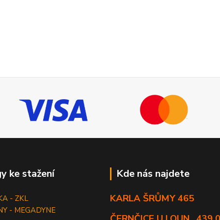
y ke stažení
Kde nás najdete
KARLA ŠRŮMY 465
KA - ZKL
NY - MEGADYNE
ČERNČICE U LOUN , 439 