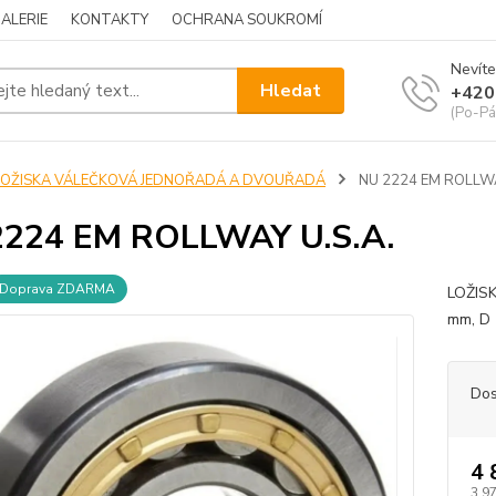
ALERIE
KONTAKTY
OCHRANA SOUKROMÍ
Nevíte
Hledat
+420
(Po-Pá
LOŽISKA VÁLEČKOVÁ JEDNOŘADÁ A DVOUŘADÁ
NU 2224 EM ROLLWA
2224 EM ROLLWAY U.S.A.
Doprava ZDARMA
LOŽIS
mm, D 
Dos
4 
3 9