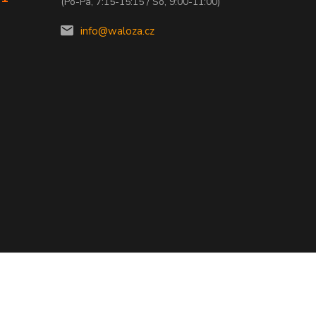
(Po-Pá, 7:15-15:15 / So, 9:00-11:00)
info@waloza.cz