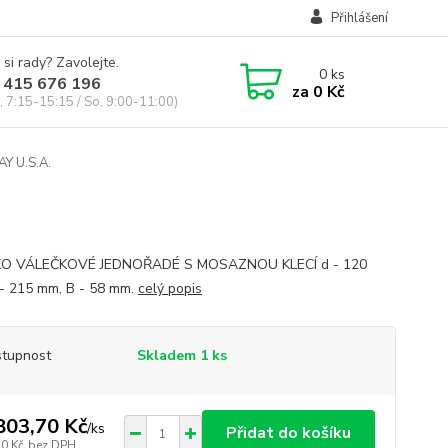
Přihlášení
 si rady? Zavolejte.
0
ks
 415 676 196
za
0 Kč
, 7:15-15:15 / So, 9:00-11:00)
Y U.S.A.
KO VÁLEČKOVÉ JEDNOŘADÉ S MOSAZNOU KLECÍ d - 120
- 215 mm, B - 58 mm.
celý popis
tupnost
Skladem 1 ks
803,70 Kč
/
ks
Přidat do košíku
70 Kč
bez DPH