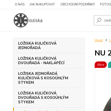
O NÁS
JAK NAKUPOVAT
OBCHODNÍ PODMÍNKY
FOTOG
Úvod
LOŽISKA KULIČKOVÁ
JEDNOŘADÁ
NU 
LOŽISKA KULIČKOVÁ
DVOUŘADÁ - NAKLÁPĚCÍ
Akce
LOŽISKA JEDNOŘADÁ
KULIČKOVÁ S KOSOÚHLÝM
STYKEM
LOŽISKA KULIČKOVÁ
DVOUŘADÁ S KOSOÚHLÝM
STYKEM