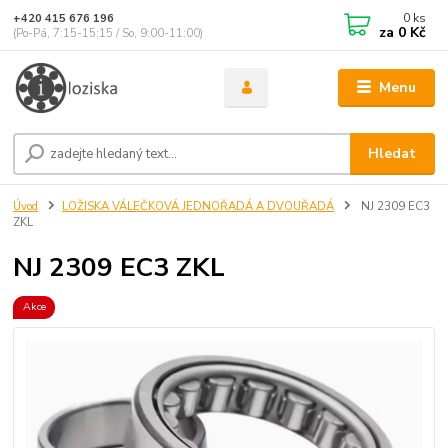
0
ks
+420 415 676 196
za
0 Kč
(Po-Pá, 7:15-15:15 / So, 9:00-11:00)
Menu
Hledat
Úvod
LOŽISKA VÁLEČKOVÁ JEDNOŘADÁ A DVOUŘADÁ
NJ 2309 EC3
ZKL
NJ 2309 EC3 ZKL
Akce