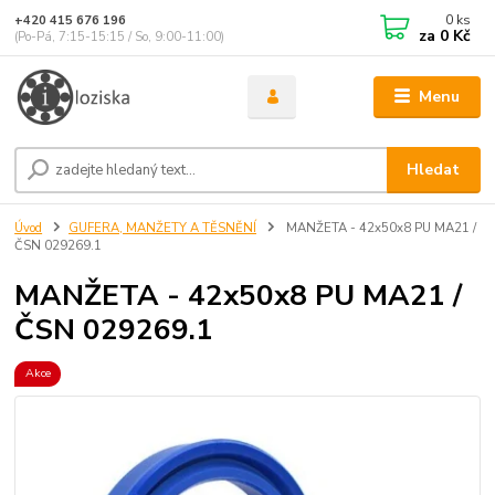
0
ks
+420 415 676 196
za
0 Kč
(Po-Pá, 7:15-15:15 / So, 9:00-11:00)
Menu
Hledat
Úvod
GUFERA, MANŽETY A TĚSNĚNÍ
MANŽETA - 42x50x8 PU MA21 /
ČSN 029269.1
MANŽETA - 42x50x8 PU MA21 /
ČSN 029269.1
Akce