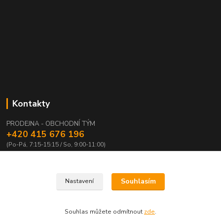
Kontakty
PRODEJNA - OBCHODNÍ TÝM
+420 415 676 196
(Po-Pá, 7:15-15:15 / So, 9:00-11:00)
info@waloza.cz
Souhlasím
Nastavení
Souhlas můžete odmítnout
zde
.
Vytvořeno na
Eshop-rychle.cz