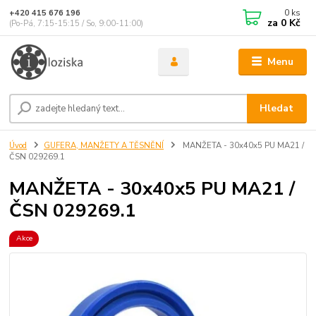
0
ks
+420 415 676 196
za
0 Kč
(Po-Pá, 7:15-15:15 / So, 9:00-11:00)
Menu
Hledat
Úvod
GUFERA, MANŽETY A TĚSNĚNÍ
MANŽETA - 30x40x5 PU MA21 /
ČSN 029269.1
MANŽETA - 30x40x5 PU MA21 /
ČSN 029269.1
Akce