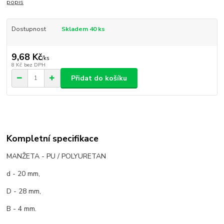
popis
Dostupnost
Skladem 40 ks
9,68 Kč
/
ks
8 Kč
bez DPH
Přidat do košíku
Kompletní specifikace
MANŽETA - PU / POLYURETAN
d - 20 mm,
D - 28 mm,
B - 4 mm.