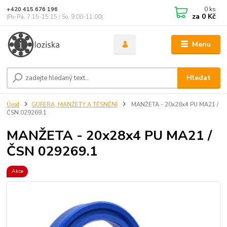
0
ks
+420 415 676 196
za
0 Kč
(Po-Pá, 7:15-15:15 / So, 9:00-11:00)
Menu
Hledat
Úvod
GUFERA, MANŽETY A TĚSNĚNÍ
MANŽETA - 20x28x4 PU MA21 /
ČSN 029269.1
MANŽETA - 20x28x4 PU MA21 /
ČSN 029269.1
Akce