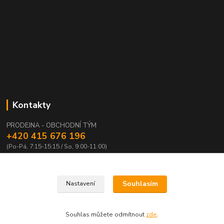
Kontakty
PRODEJNA - OBCHODNÍ TÝM
+420 415 676 196
(Po-Pá, 7:15-15:15 / So, 9:00-11:00)
info@waloza.cz
Souhlasím
Nastavení
Souhlas můžete odmítnout
zde
.
Vytvořeno na
Eshop-rychle.cz