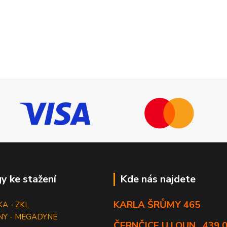
y ke stažení
Kde nás najdete
KARLA ŠRŮMY 465
KA - ZKL
NY - MEGADYNE
ČERNČICE U LOUN , 439 