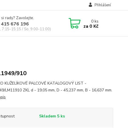
Přihlášení
 si rady? Zavolejte.
0
ks
 415 676 196
za
0 Kč
, 7:15-15:15 / So, 9:00-11:00)
11949/910
KO KUŽELÍKOVÉ PALCOVÉ KATALOGOVÝ LIST -
9/LM11910 ZKL d - 19,05 mm, D - 45,237 mm, B - 16,637 mm.
opis
tupnost
Skladem 5 ks