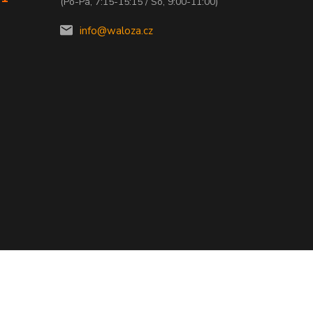
(Po-Pá, 7:15-15:15 / So, 9:00-11:00)
info@waloza.cz