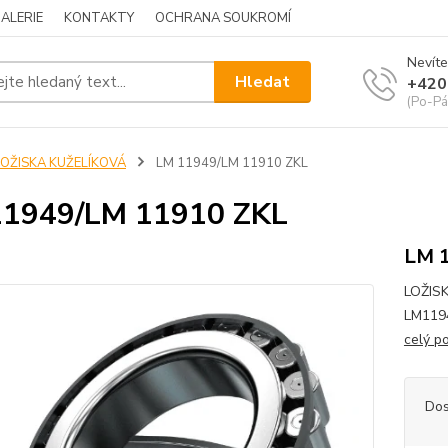
ALERIE
KONTAKTY
OCHRANA SOUKROMÍ
Nevíte
Hledat
+420
(Po-Pá
LOŽISKA KUŽELÍKOVÁ
LM 11949/LM 11910 ZKL
11949/LM 11910 ZKL
LM 
LOŽIS
LM1194
celý p
Dos