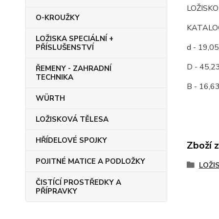
LOŽISKO
O-KROUŽKY
KATALOG
LOŽISKA SPECIÁLNÍ +
d - 19,0
PŘÍSLUŠENSTVÍ
D - 45,2
ŘEMENY - ZAHRADNÍ
TECHNIKA
B - 16,6
WÜRTH
LOŽISKOVÁ TĚLESA
HŘÍDELOVÉ SPOJKY
Zboží 
POJITNÉ MATICE A PODLOŽKY
LOŽI
ČISTÍCÍ PROSTŘEDKY A
PŘÍPRAVKY