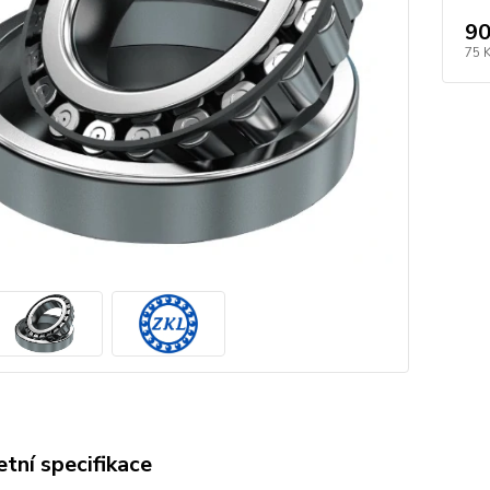
90
75 
tní specifikace