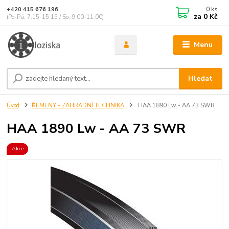
0
ks
+420 415 676 196
za
0 Kč
(Po-Pá, 7:15-15:15 / So, 9:00-11:00)
Menu
Hledat
Úvod
ŘEMENY - ZAHRADNÍ TECHNIKA
HAA 1890 Lw - AA 73 SWR
HAA 1890 Lw - AA 73 SWR
Akce