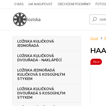
O NÁS
JAK NAKUPOVAT
OBCHODNÍ PODMÍNKY
FOTOG
Úvod
LOŽISKA KULIČKOVÁ
JEDNOŘADÁ
HAA
LOŽISKA KULIČKOVÁ
DVOUŘADÁ - NAKLÁPĚCÍ
Akce
LOŽISKA JEDNOŘADÁ
KULIČKOVÁ S KOSOÚHLÝM
STYKEM
LOŽISKA KULIČKOVÁ
DVOUŘADÁ S KOSOÚHLÝM
STYKEM