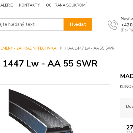
ALERIE
KONTAKTY
OCHRANA SOUKROMÍ
Nevíte
Hledat
+420
(Po-Pá
ŘEMENY - ZAHRADNÍ TECHNIKA
HAA 1447 Lw - AA 55 SWR
 1447 Lw - AA 55 SWR
MAD
KLÍN
Dos
27
225