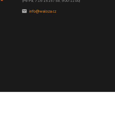
(Po-Pá, 7:15-15:15 / So, 9:00-11:00)
info@waloza.cz