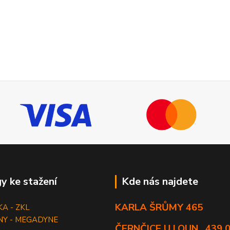
y ke stažení
Kde nás najdete
KARLA ŠRŮMY 465
KA - ZKL
NY - MEGADYNE
ČERNČICE U LOUN , 439 