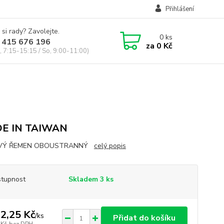
Přihlášení
 si rady? Zavolejte.
0
ks
 415 676 196
za
0 Kč
, 7:15-15:15 / So, 9:00-11:00)
E IN TAIWAN
OVÝ ŘEMEN OBOUSTRANNÝ
celý popis
tupnost
Skladem 3 ks
2,25 Kč
/
ks
Přidat do košíku
 Kč
bez DPH