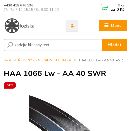
0
ks
+420 415 676 196
za
0 Kč
(Po-Pá, 7:15-15:15 / So, 9:00-11:00)
Menu
Hledat
Úvod
ŘEMENY - ZAHRADNÍ TECHNIKA
HAA 1066 Lw - AA 40 SWR
HAA 1066 Lw - AA 40 SWR
Akce