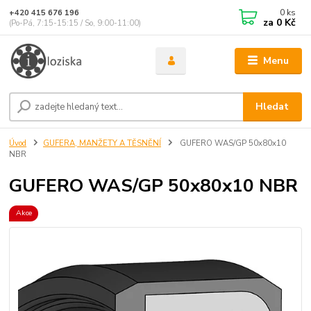
0
ks
+420 415 676 196
za
0 Kč
(Po-Pá, 7:15-15:15 / So, 9:00-11:00)
Menu
Hledat
Úvod
GUFERA, MANŽETY A TĚSNĚNÍ
GUFERO WAS/GP 50x80x10
NBR
GUFERO WAS/GP 50x80x10 NBR
Akce