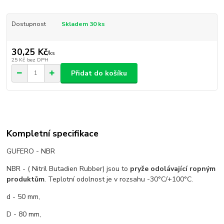
Dostupnost
Skladem 30 ks
30,25 Kč
/
ks
25 Kč
bez DPH
Přidat do košíku
Kompletní specifikace
GUFERO - NBR
NBR - ( Nitril Butadien Rubber) jsou to
pryže odolávající ropným
produktům
. Teplotní odolnost je v rozsahu -30°C/+100°C.
d - 50 mm,
D - 80 mm,