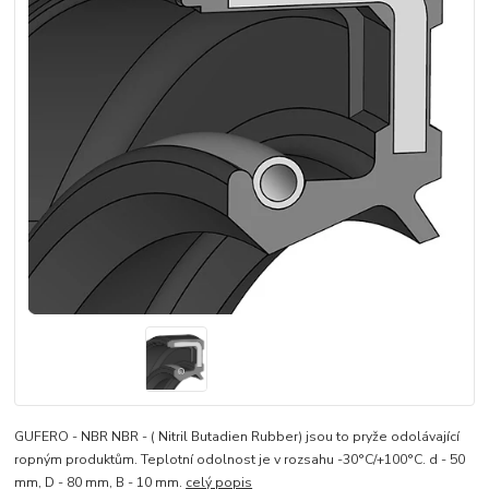
GUFERO - NBR NBR - ( Nitril Butadien Rubber) jsou to pryže odolávající
ropným produktům. Teplotní odolnost je v rozsahu -30°C/+100°C. d - 50
mm, D - 80 mm, B - 10 mm.
celý popis